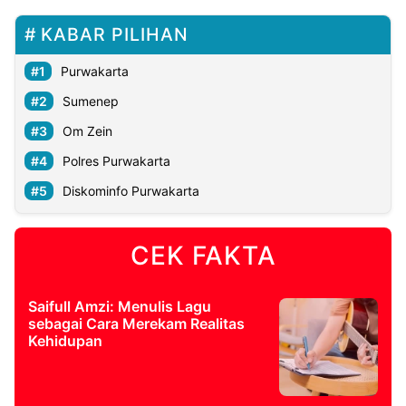
KABAR PILIHAN
Purwakarta
Sumenep
Om Zein
Polres Purwakarta
Diskominfo Purwakarta
CEK FAKTA
Saifull Amzi: Menulis Lagu
sebagai Cara Merekam Realitas
Kehidupan