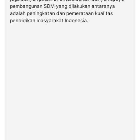
pembangunan SDM yang dilakukan antaranya
adalah peningkatan dan pemerataan kualitas
©
Kabarbaru.co
pendidikan masyarakat Indonesia.
-
2026
PT.
Kabarbaru
Media
Holding