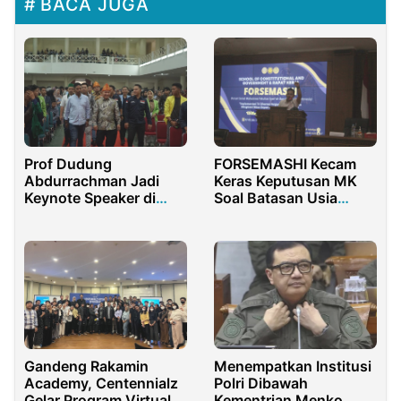
BACA JUGA
Prof Dudung
FORSEMASHI Kecam
Abdurrachman Jadi
Keras Keputusan MK
Keynote Speaker di
Soal Batasan Usia
Temu Nasional BEM
Capres/Cawapres
Nusantara ke-XIV
Gandeng Rakamin
Menempatkan Institusi
Academy, Centennialz
Polri Dibawah
Gelar Program Virtual
Kementrian Menko