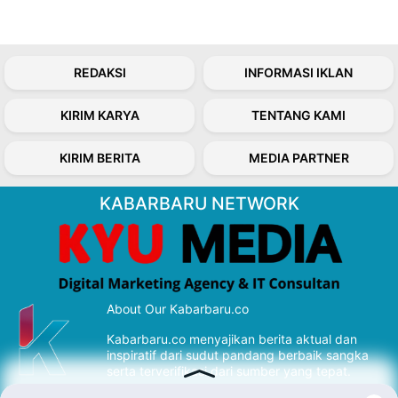
REDAKSI
INFORMASI IKLAN
KIRIM KARYA
TENTANG KAMI
KIRIM BERITA
MEDIA PARTNER
KABARBARU NETWORK
About Our Kabarbaru.co
Kabarbaru.co menyajikan berita aktual dan
inspiratif dari sudut pandang berbaik sangka
serta terverifikasi dari sumber yang tepat.