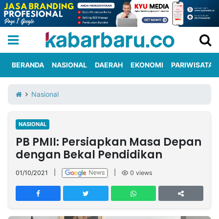
BERANDA
NASIONAL
DAERAH
EKONOMI
PARIWISATA
Informasi
KabarbaruTV
Kirim
Tentang
Nasional
Iklan
Berita
Kami
NASIONAL
Berita
PB PMII: Persiapkan Masa Depan
Nasional
International
Olahraga
Entertainment
Daerah
Pariwisata
Kuliner
Kolom
dengan Bekal Pendidikan
01/10/2021
|
|
0
views
Network
PT
TREETAN