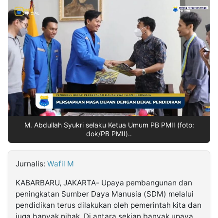
MULTIMEDIA
INDONESIA
Partner
Insight
Suara
Lens
Daily
Jalan
Idealita
Kita
Radar
Seedbacklink
NTB
Time
IDN
Jogja
Rakyat
News
Notice
Baru
Follow
Kabarbaru
M. Abdullah Syukri selaku Ketua Umum PB PMII (foto:
dok/PB PMII)..
Jurnalis:
Wafil M
KABARBARU, JAKARTA- Upaya pembangunan dan
peningkatan Sumber Daya Manusia (SDM) melalui
pendidikan terus dilakukan oleh pemerintah kita dan
juga banyak pihak. Di antara sekian banyak upaya