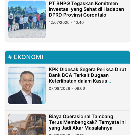
PT BNPG Tegaskan Komitmen
Investasi yang Sehat di Hadapan
DPRD Provinsi Gorontalo
12/07/2026 - 10:40
EKONOMI
KPK Didesak Segera Periksa Dirut
Bank BCA Terkait Dugaan
Keterlibatan dalam Kasus
Hilangnya Dana Nasabah Rp2,58
07/08/2026 - 09:06
Miliar
Biaya Operasional Tambang
Terus Membengkak? Ternyata Ini
yang Jadi Akar Masalahnya