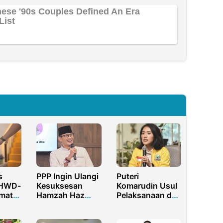
s
PPP Ingin Ulangi
Puteri
 HWD-
Kesuksesan
Komarudin Usul
mat
Hamzah Haz
Pelaksanaan dan
si Air
Sebagai Wapres
Sosialisasi UU
uarga
Lewat Sandiaga
TPKS