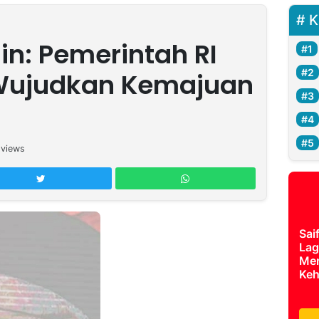
K
in: Pemerintah RI
 Wujudkan Kemajuan
views
Sai
Lag
Mer
Keh