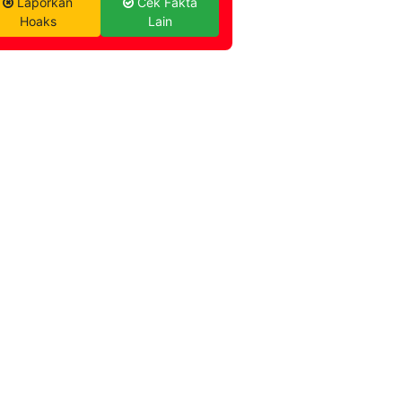
Laporkan
Cek Fakta
Hoaks
Lain