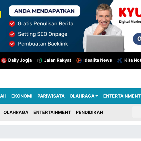
Daily Jogja
Jalan Rakyat
Idealita News
Kita No
RAH
EKONOMI
PARIWISATA
OLAHRAGA
ENTERTAINMENT
OLAHRAGA
ENTERTAINMENT
PENDIDIKAN