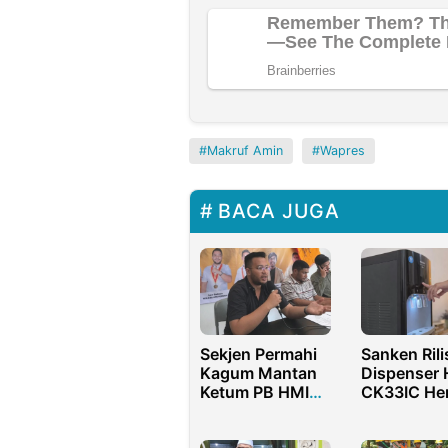
Makruf Amin
Wapres
BACA JUGA
Sekjen Permahi
Sanken Rili
Kagum Mantan
Dispenser
Ketum PB HMI
CK33IC He
Jadi Direktur
Listrik Solu
Muda TPN
Minum Kel