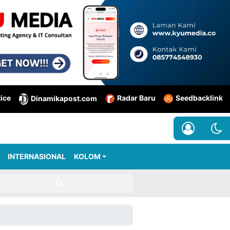
tice
Radar Baru
Seedbacklink
Dinamikapost.com
INTERNASIONAL
KOLOM