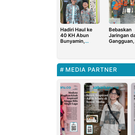
Ganjar-Mahfud
Hadiri Haul ke
Bebaskan
40 KH Abun
Jaringan da
Bunyamin,
Gangguan,
Maman
Rabas Rat
Imanulhaq:
Titik Pohon
Pesantren Harus
Berani Lawan
MEDIA PARTNER
Oligarki