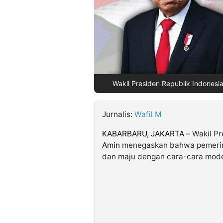
©
Kabarbaru.co
-
2026
PT.
Wakil Presiden Republik Indonesia
Kabarbaru
Media
Holding
Jurnalis:
Wafil M
KABARBARU
,
JAKARTA
– Wakil Pr
Amin
menegaskan bahwa pemerint
dan maju dengan cara-cara mode