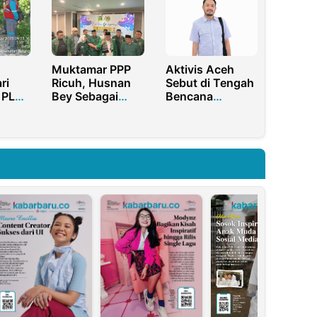
Uno
Dipercepat
Muktamar PPP
Aktivis Aceh
ri
Ricuh, Husnan
Sebut di Tengah
 PLN
Bey Sebagai
Bencana
usan
Figur Penengah
Sumatra,
!
yang Sejuk
Saatnya
Bergerak
Terpadu, Bukan
Terprovokasi