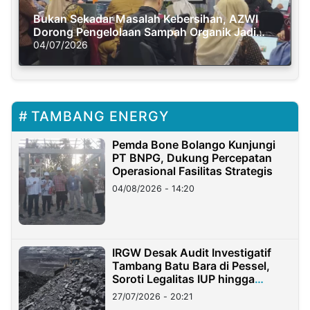
Bukan Sekadar Masalah Kebersihan, AZWI
Dorong Pengelolaan Sampah Organik Jadi
Solusi Krisis Iklim
04/07/2026
TAMBANG ENERGY
Pemda Bone Bolango Kunjungi
PT BNPG, Dukung Percepatan
Operasional Fasilitas Strategis
04/08/2026 - 14:20
IRGW Desak Audit Investigatif
Tambang Batu Bara di Pessel,
Soroti Legalitas IUP hingga
Stockpile
27/07/2026 - 20:21