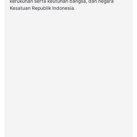
kerukunan serta keutuhan bangsa, dan negara
Kesatuan Republik Indonesia.
©
Kabarbaru.co
-
2026
PT.
Kabarbaru
Media
Holding