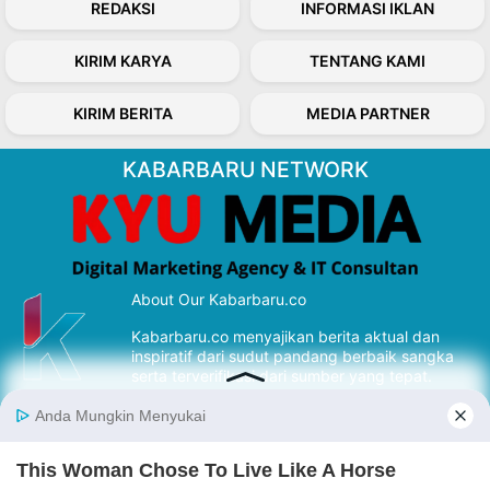
REDAKSI
INFORMASI IKLAN
KIRIM KARYA
TENTANG KAMI
KIRIM BERITA
MEDIA PARTNER
KABARBARU NETWORK
About Our Kabarbaru.co
Kabarbaru.co menyajikan berita aktual dan
inspiratif dari sudut pandang berbaik sangka
serta terverifikasi dari sumber yang tepat.
Follow Kabarbaru