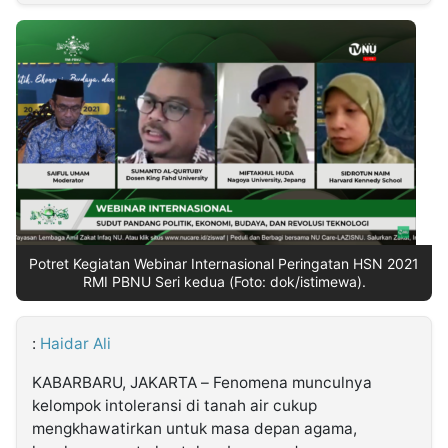
MULTIMEDIA
INDONESIA
Partner
Insight
Suara
Lens
Daily
Jalan
Idealita
Kita
Dinamikapost.com
Radar
Seedbacklink
NTB
Time
IDN
Jogja
Rakyat
News
Notice
Baru
Follow
Kabarbaru
Potret Kegiatan Webinar Internasional Peringatan HSN 2021
RMI PBNU Seri kedua (Foto: dok/istimewa).
:
Haidar Ali
KABARBARU, JAKARTA – Fenomena munculnya
kelompok intoleransi di tanah air cukup
mengkhawatirkan untuk masa depan agama,