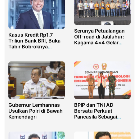
Serunya Petualangan
Kasus Kredit Rp1,7
Off-road di Jatiluhur:
Triliun Bank BRI, Buka
Kagama 4×4 Gelar
Tabir Bobroknya
Event Perdana yang
Sistem Kepemimpinan
Dukung Ekonomi Lokal
Dirut Hery Gunardi
dan Pariwisata
Gubernur Lemhannas
BPIP dan TNI AD
Usulkan Polri di Bawah
Bersatu Perkuat
Kemendagri
Pancasila Sebagai
Pemersatu Bangsa