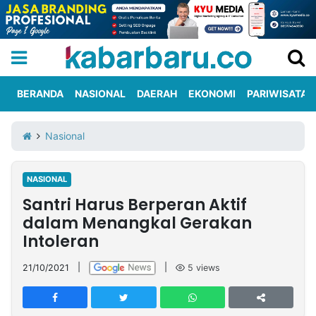
BERANDA
NASIONAL
DAERAH
EKONOMI
PARIWISATA
Informasi
KabarbaruTV
Kirim
Tentang
Nasional
Iklan
Berita
Kami
NASIONAL
Berita
Santri Harus Berperan Aktif
Nasional
International
Olahraga
Entertainment
Daerah
Pariwisata
Kuliner
Kolom
dalam Menangkal Gerakan
Intoleran
Network
21/10/2021
|
|
5
views
PT
TREETAN