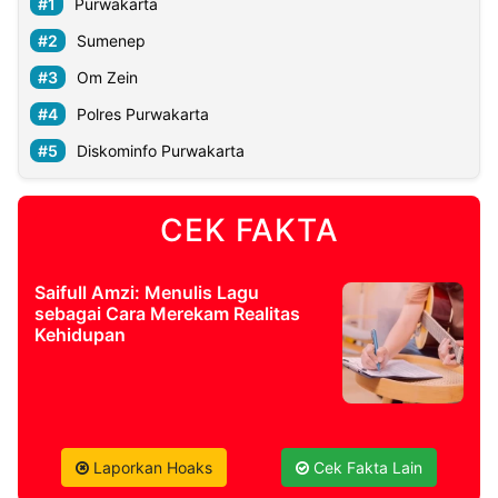
Purwakarta
Sumenep
Om Zein
Polres Purwakarta
Diskominfo Purwakarta
CEK FAKTA
Saifull Amzi: Menulis Lagu
sebagai Cara Merekam Realitas
Kehidupan
Laporkan Hoaks
Cek Fakta Lain