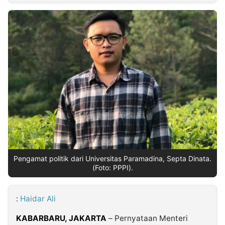
MULTIMEDIA
INDONESIA
Partner
Insight
Suara
Lens
Daily
Jalan
Idealita
Kita
Radar
Seedbacklink
NTB
Time
IDN
Jogja
Rakyat
News
Notice
Baru
Follow
Kabarbaru
Pengamat politik dari Universitas Paramadina, Septa Dinata.
(Foto: PPPI).
:
Haidar Ali
KABARBARU,
JAKARTA
– Pernyataan Menteri