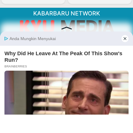
KABARBARU NETWORK
About Our Kabarbaru.co
Kabarbaru.co menyajikan berita aktual dan
inspiratif dari sudut pandang berbaik sangka
serta terverifikasi dari sumber yang tepat.
Follow Kabarbaru
Kabarbaru.co