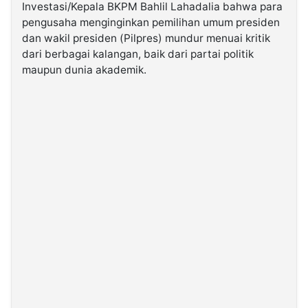
Investasi/Kepala BKPM Bahlil Lahadalia bahwa para
pengusaha menginginkan pemilihan umum presiden
©
dan wakil presiden (Pilpres) mundur menuai kritik
Kabarbaru.co
-
dari berbagai kalangan, baik dari partai politik
2026
maupun dunia akademik.
PT.
Kabarbaru
Media
Holding