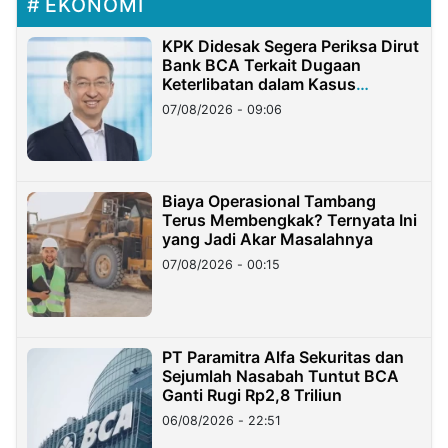
EKONOMI
KPK Didesak Segera Periksa Dirut
Bank BCA Terkait Dugaan
Keterlibatan dalam Kasus
Hilangnya Dana Nasabah Rp2,58
07/08/2026 - 09:06
Miliar
Biaya Operasional Tambang
Terus Membengkak? Ternyata Ini
yang Jadi Akar Masalahnya
07/08/2026 - 00:15
PT Paramitra Alfa Sekuritas dan
Sejumlah Nasabah Tuntut BCA
Ganti Rugi Rp2,8 Triliun
06/08/2026 - 22:51