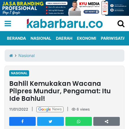
BERANDA
NASIONAL
DAERAH
EKONOMI
PARIWISATA
Informasi
KabarbaruTV
Kirim
Tentang
Nasional
Iklan
Berita
Kami
NASIONAL
Berita
Bahlil Kemukakan Wacana
Nasional
International
Olahraga
Entertainment
Daerah
Pariwisata
Kuliner
Kolom
Pilpres Mundur, Pengamat: Itu
Ide Bahlul!
Network
11/01/2022
|
|
6
views
PT
TREETAN