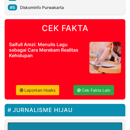
Diskominfo Purwakarta
CEK FAKTA
Saifull Amzi: Menulis Lagu
sebagai Cara Merekam Realitas
Kehidupan
Laporkan Hoaks
Cek Fakta Lain
JURNALISME HIJAU