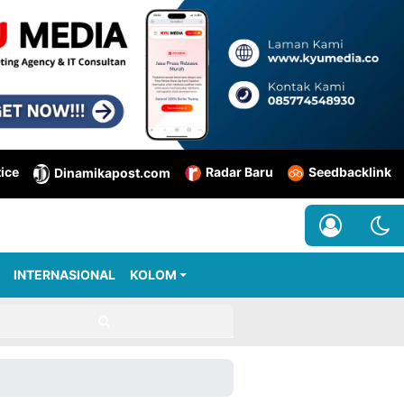
tice
Radar Baru
Seedbacklink
Dinamikapost.com
INTERNASIONAL
KOLOM