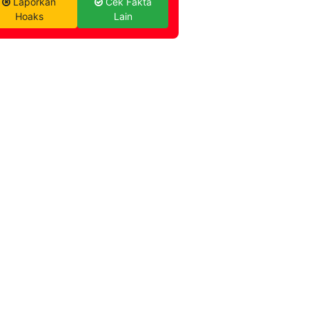
Laporkan
Cek Fakta
Hoaks
Lain