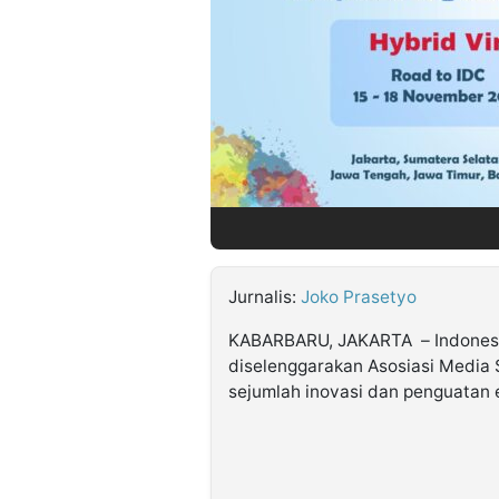
©
Kabarbaru.co
-
2026
PT.
Kabarbaru
Media
Holding
Jurnalis:
Joko Prasetyo
KABARBARU, JAKARTA – Indonesia
diselenggarakan Asosiasi Media 
sejumlah inovasi dan penguatan e