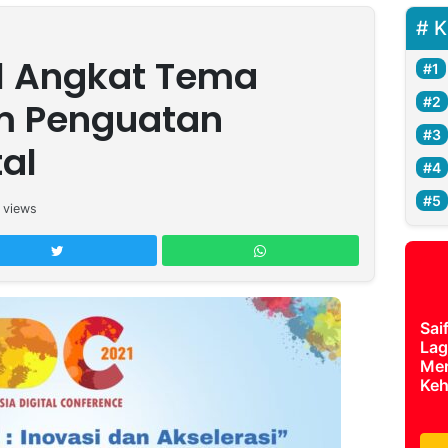
K
1 Angkat Tema
am Penguatan
al
views
Sai
Lag
Mer
Keh