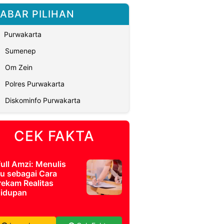
ABAR PILIHAN
Purwakarta
Sumenep
Om Zein
Polres Purwakarta
Diskominfo Purwakarta
CEK FAKTA
full Amzi: Menulis
u sebagai Cara
ekam Realitas
idupan