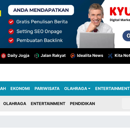
Daily Jogja
Jalan Rakyat
Idealita News
Kita No
RAH
EKONOMI
PARIWISATA
OLAHRAGA
ENTERTAINMENT
OLAHRAGA
ENTERTAINMENT
PENDIDIKAN