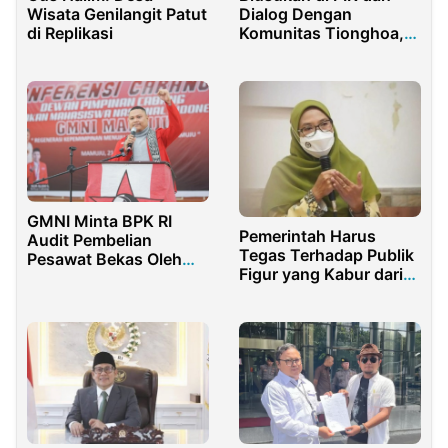
Wisata Genilangit Patut
Dialog Dengan
di Replikasi
Komunitas Tionghoa,
Ridwan Kamil: Toleransi
Harga Mati
GMNI Minta BPK RI
Pemerintah Harus
Audit Pembelian
Tegas Terhadap Publik
Pesawat Bekas Oleh
Figur yang Kabur dari
Menhan Prabowo
Karantina