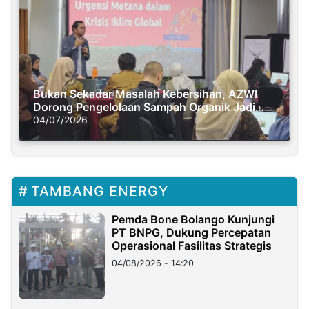
Bukan Sekadar Masalah Kebersihan, AZWI
Dorong Pengelolaan Sampah Organik Jadi
Solusi Krisis Iklim
04/07/2026
TAMBANG ENERGY
Pemda Bone Bolango Kunjungi
PT BNPG, Dukung Percepatan
Operasional Fasilitas Strategis
04/08/2026 - 14:20