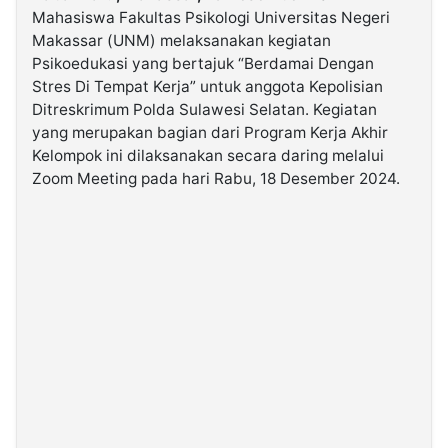
Mahasiswa Fakultas Psikologi Universitas Negeri
Makassar (UNM) melaksanakan kegiatan
©
Psikoedukasi yang bertajuk “Berdamai Dengan
Kabarbaru.co
-
Stres Di Tempat Kerja” untuk anggota Kepolisian
2026
Ditreskrimum Polda Sulawesi Selatan. Kegiatan
yang merupakan bagian dari Program Kerja Akhir
PT.
Kelompok ini dilaksanakan secara daring melalui
Kabarbaru
Media
Zoom Meeting pada hari Rabu, 18 Desember 2024.
Holding