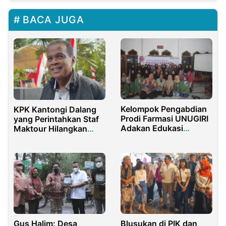
BACA JUGA
Kelompok Pengabdian
KPK Kantongi Dalang
Prodi Farmasi UNUGIRI
yang Perintahkan Staf
Adakan Edukasi
Maktour Hilangkan
Skincare Halal dan
Barbuk Korupsi Haji
Aman di Pondok
Pesantren Adnan Al
Charish
Gus Halim: Desa
Blusukan di PIK dan