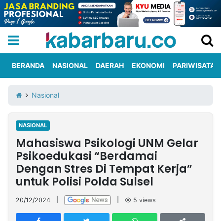
BERANDA
NASIONAL
DAERAH
EKONOMI
PARIWISATA
Informasi
KabarbaruTV
Kirim
Tentang
Nasional
Iklan
Berita
Kami
NASIONAL
Berita
Mahasiswa Psikologi UNM Gelar
Nasional
International
Olahraga
Entertainment
Daerah
Pariwisata
Kuliner
Kolom
Psikoedukasi “Berdamai
Dengan Stres Di Tempat Kerja”
untuk Polisi Polda Sulsel
Network
20/12/2024
|
|
5
views
PT
TREETAN