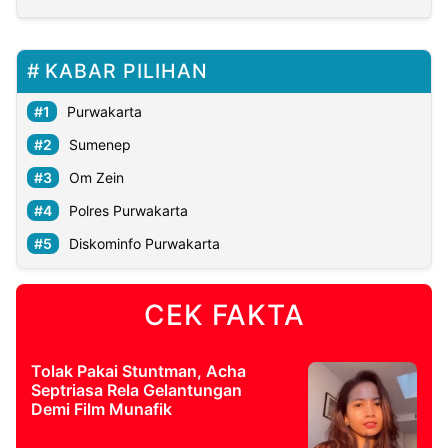
KABAR PILIHAN
Purwakarta
Sumenep
Om Zein
Polres Purwakarta
Diskominfo Purwakarta
CEK FAKTA
Tolak Pakai Stuntman, Acha
Septriasa Rela Gelantungan
Demi Film Munafik