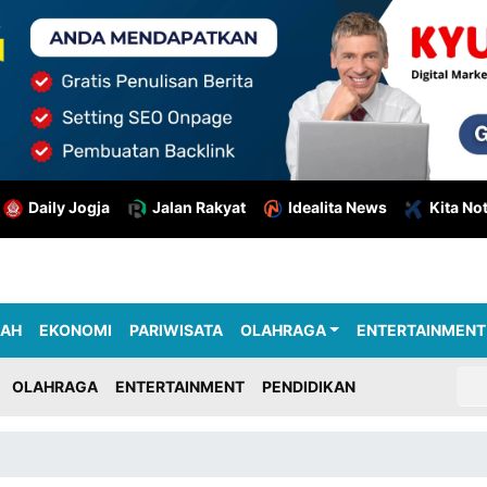
Daily Jogja
Jalan Rakyat
Idealita News
Kita No
RAH
EKONOMI
PARIWISATA
OLAHRAGA
ENTERTAINMENT
OLAHRAGA
ENTERTAINMENT
PENDIDIKAN