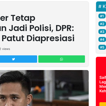
K
er Tetap
 Jadi Polisi, DPR:
 Patut Diapresiasi
2
views
Sai
Lag
Mer
Keh