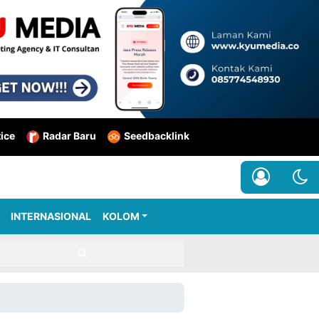
tice
Radar Baru
Seedbacklink
INTERNASIONAL
KOLOM