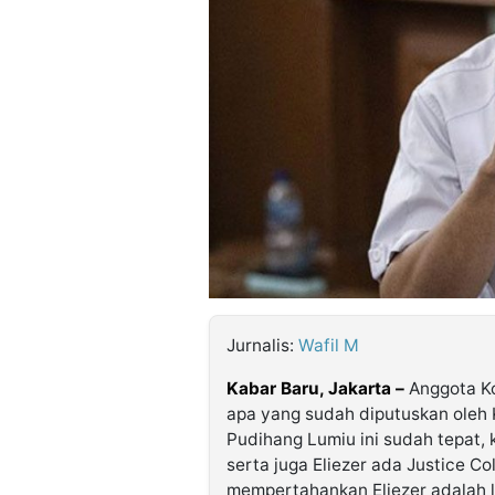
©
Kabarbaru.co
-
2026
PT.
Kabarbaru
Media
Holding
Jurnalis:
Wafil M
Kabar Baru, Jakarta –
Anggota Ko
apa yang sudah diputuskan oleh K
Pudihang Lumiu ini sudah tepat, k
serta juga Eliezer ada Justice Co
mempertahankan Eliezer adalah l