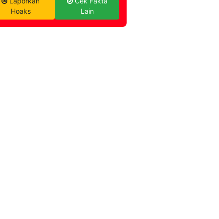
Laporkan
Cek Fakta
Hoaks
Lain