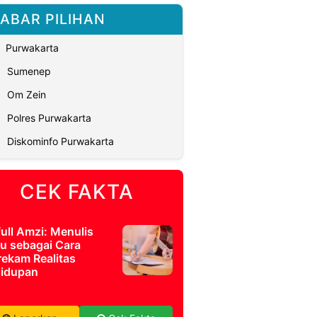
ABAR PILIHAN
Purwakarta
Sumenep
Om Zein
Polres Purwakarta
Diskominfo Purwakarta
CEK FAKTA
full Amzi: Menulis
u sebagai Cara
ekam Realitas
idupan