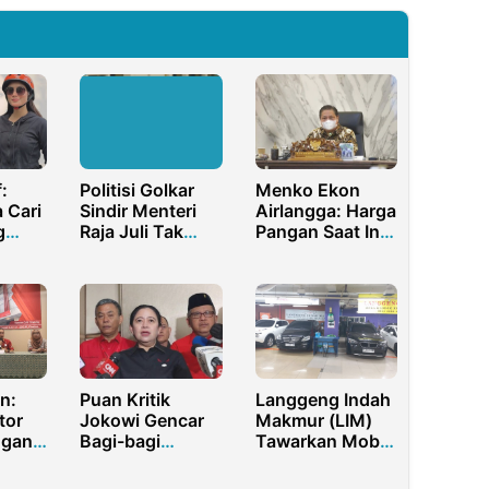
:
Politisi Golkar
Menko Ekon
 Cari
Sindir Menteri
Airlangga: Harga
g
Raja Juli Tak
Pangan Saat Ini
k
Paham soal
Relatif Stabil
PH
Hutan
a
al
n:
Puan Kritik
Langgeng Indah
tor
Jokowi Gencar
Makmur (LIM)
ngan
Bagi-bagi
Tawarkan Mobil
Bansos
Bekas Termurah
kuning
Menjelang
dengan Kualitas