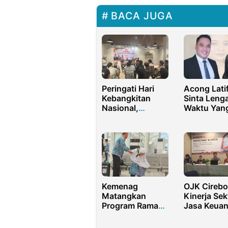
BACA JUGA
Peringati Hari
Acong Latif
Kebangkitan
Sinta Lenga
Nasional,
Waktu Yan
Komunitas Cinta
Tepat Untu
Bangsa Adakan
Laporkan 
Diskusi
Produsery
Ketahanan
Bunga Zain
Energi
Kemenag
OJK Cirebo
Matangkan
Kinerja Sek
Program Ramah
Jasa Keua
Lansia dan
di
Mitigasi Risiko
Ciayumaja