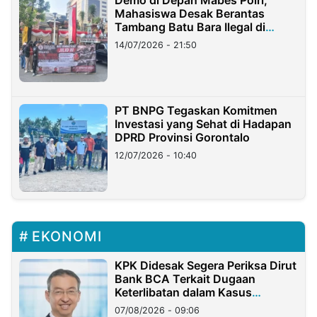
Mahasiswa Desak Berantas
Tambang Batu Bara Ilegal di
Lampung
14/07/2026 - 21:50
PT BNPG Tegaskan Komitmen
Investasi yang Sehat di Hadapan
DPRD Provinsi Gorontalo
12/07/2026 - 10:40
EKONOMI
KPK Didesak Segera Periksa Dirut
Bank BCA Terkait Dugaan
Keterlibatan dalam Kasus
Hilangnya Dana Nasabah Rp2,58
07/08/2026 - 09:06