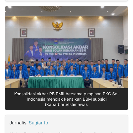
MULTIMEDIA
INDONESIA
Partner
Insight
Suara
Lens
Daily
Jalan
Idealita
Kita
Radar
Seedbacklink
NTB
Time
IDN
Jogja
Rakyat
News
Notice
Baru
Follow
Kabarbaru
Konsolidasi akbar PB PMII bersama pimpinan PKC Se-
Indonesia menolak kenaikan BBM subsidi
(Kabarbaru/Istimewa).
Jurnalis:
Sugianto