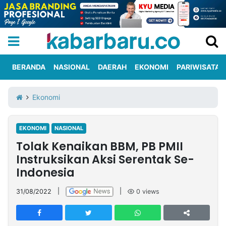
BERANDA
NASIONAL
DAERAH
EKONOMI
PARIWISATA
Informasi
KabarbaruTV
Kirim
Tentang
Ekonomi
Iklan
Berita
Kami
EKONOMI
NASIONAL
Berita
Tolak Kenaikan BBM, PB PMII
Nasional
International
Olahraga
Entertainment
Daerah
Pariwisata
Kuliner
Kolom
Instruksikan Aksi Serentak Se-
Indonesia
Network
31/08/2022
|
|
0
views
PT
TREETAN