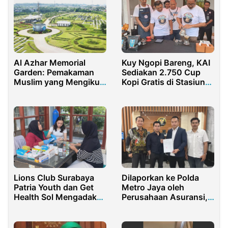
Al Azhar Memorial
Kuy Ngopi Bareng, KAI
Garden: Pemakaman
Sediakan 2.750 Cup
Muslim yang Mengikuti
Kopi Gratis di Stasiun
Syariat Islam
Cirebon dan Diskon
Tiket 20%
Dilaporkan ke Polda
Lions Club Surabaya
Metro Jaya oleh
Patria Youth dan Get
Perusahaan Asuransi,
Health Sol Mengadakan
Pasal 304 KUHD Diuji
pelayanan kesehatan
ke MK
gratis untuk 200 warga
Surabaya