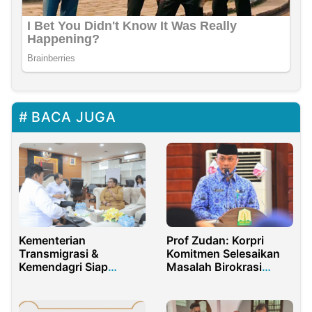
BACA JUGA
Kementerian
Prof Zudan: Korpri
Transmigrasi &
Komitmen Selesaikan
Kemendagri Siap
Masalah Birokrasi
Kerjasama Untuk
Melalui Rakernas
Kesejahteraan
Masyarakat