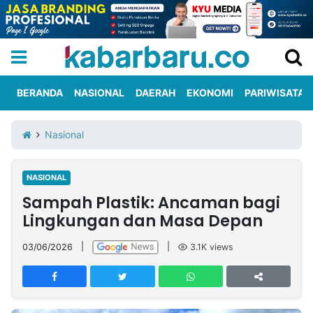
BERANDA
NASIONAL
DAERAH
EKONOMI
PARIWISATA
Informasi
KabarbaruTV
Kirim
Tentang
Nasional
Iklan
Berita
Kami
NASIONAL
Berita
Sampah Plastik: Ancaman bagi
Nasional
International
Olahraga
Entertainment
Daerah
Pariwisata
Kuliner
Kolom
Lingkungan dan Masa Depan
03/06/2026
|
|
3.1K
views
Network
PT
TREETAN