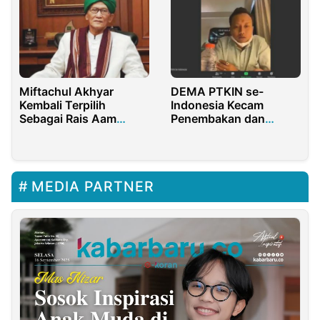
Miftachul Akhyar
DEMA PTKIN se-
Kembali Terpilih
Indonesia Kecam
Sebagai Rais Aam
Penembakan dan
PBNU Periode 2021-
Kekerasan Terhadap
2026
Penolak Tambang di
Parigi Moutong
MEDIA PARTNER