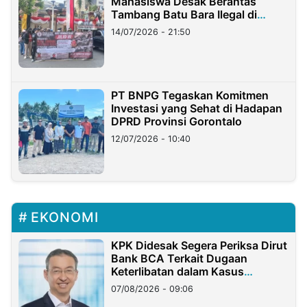
Mahasiswa Desak Berantas
Tambang Batu Bara Ilegal di
Lampung
14/07/2026 - 21:50
PT BNPG Tegaskan Komitmen
Investasi yang Sehat di Hadapan
DPRD Provinsi Gorontalo
12/07/2026 - 10:40
EKONOMI
KPK Didesak Segera Periksa Dirut
Bank BCA Terkait Dugaan
Keterlibatan dalam Kasus
Hilangnya Dana Nasabah Rp2,58
07/08/2026 - 09:06
Miliar