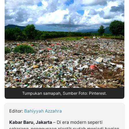
MULTIMEDIA
INDONESIA
Partner
Insight
Suara
Lens
Daily
Jalan
Idealita
Kita
Radar
Seedbacklink
NTB
Time
IDN
Jogja
Rakyat
News
Notice
Baru
Follow
Kabarbaru
Tumpukan samapah, Sumber Foto: Pinterest.
Editor:
Bahiyyah Azzahra
Kabar Baru, Jakarta
– Di era modern seperti
sekarang, penggunaan plastik sudah menjadi bagian