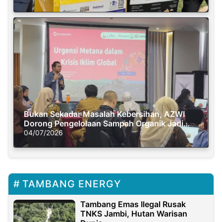
Bukan Sekadar Masalah Kebersihan, AZWI
Dorong Pengelolaan Sampah Organik Jadi
Solusi Krisis Iklim
04/07/2026
TAMBANG ENERGY
Tambang Emas Ilegal Rusak
TNKS Jambi, Hutan Warisan