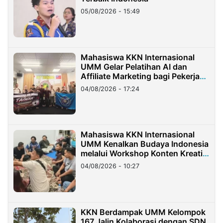
05/08/2026 - 15:49
Mahasiswa KKN Internasional
UMM Gelar Pelatihan AI dan
Affiliate Marketing bagi Pekerja
Migran Indonesia di Taiwan
04/08/2026 - 17:24
Mahasiswa KKN Internasional
UMM Kenalkan Budaya Indonesia
melalui Workshop Konten Kreatif
di Taiwan
04/08/2026 - 10:27
KKN Berdampak UMM Kelompok
167 Jalin Kolaborasi dengan SDN