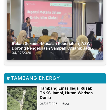
Bukan Sekadar Masalah Kebersihan, AZWI
Dorong Pengelolaan Sampah Organik Jadi
Solusi Krisis Iklim
04/07/2026
TAMBANG ENERGY
Tambang Emas Ilegal Rusak
TNKS Jambi, Hutan Warisan
Dunia
06/08/2026 - 16:23