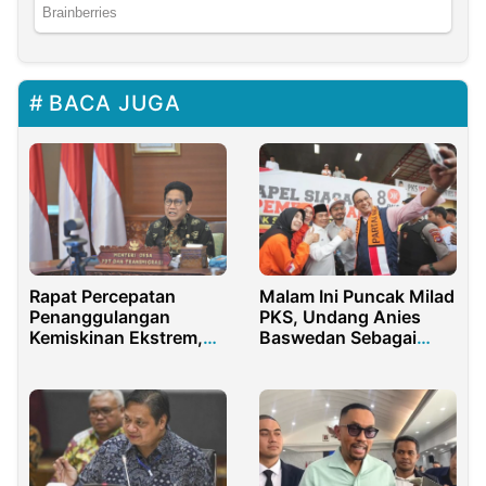
BACA JUGA
Malam Ini Puncak Milad
Rapat Percepatan
PKS, Undang Anies
Penanggulangan
Baswedan Sebagai
Kemiskinan Ekstrem,
Bintang Utama
Gus Menteri: Data itu
Penting, Agar Tepat
Sasaran