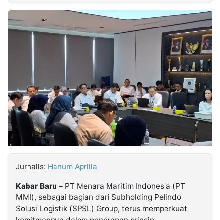
MULTIMEDIA
INDONESIA
Partner
Insight
Suara
Lens
Daily
Jalan
Idealita
Kita
Radar
Seedbacklink
NTB
Time
IDN
Jogja
Rakyat
News
Notice
Baru
Follow
Kabarbaru
Jurnalis:
Hanum Aprilia
Kabar Baru –
PT Menara Maritim Indonesia (PT
MMI), sebagai bagian dari Subholding Pelindo
Solusi Logistik (SPSL) Group, terus memperkuat
komitmennya dalam penerapan prinsip