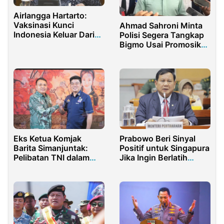
Airlangga Hartarto:
Vaksinasi Kunci
Ahmad Sahroni Minta
Indonesia Keluar Dari
Polisi Segera Tangkap
Jebakan Pandemi
Bigmo Usai Promosikan
Vape ke Anak
Eks Ketua Komjak
Prabowo Beri Sinyal
Barita Simanjuntak:
Positif untuk Singapura
Pelibatan TNI dalam
Jika Ingin Berlatih
Pengamanan Jaksa
Militer
Miliki Dasar
Konstitusional