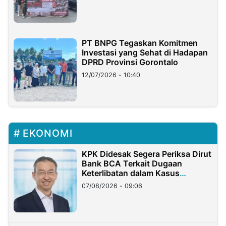
PT BNPG Tegaskan Komitmen
Investasi yang Sehat di Hadapan
DPRD Provinsi Gorontalo
12/07/2026 - 10:40
EKONOMI
KPK Didesak Segera Periksa Dirut
Bank BCA Terkait Dugaan
Keterlibatan dalam Kasus
Hilangnya Dana Nasabah Rp2,58
07/08/2026 - 09:06
Miliar