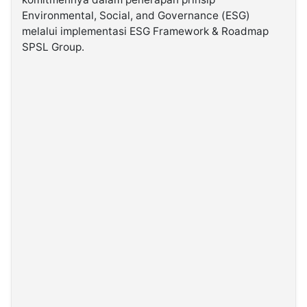
Environmental, Social, and Governance (ESG)
melalui implementasi ESG Framework & Roadmap
©
Kabarbaru.co
SPSL Group.
-
2026
PT.
Kabarbaru
Media
Holding