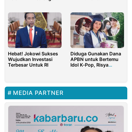
Sah
Penjegalan Mahasiswa
PTKIN
Hebat! Jokowi Sukses
Diduga Gunakan Dana
Wujudkan Investasi
APBN untuk Bertemu
Terbesar Untuk RI
Idol K-Pop, Risya
Azzahra Anak Wagub
Banten Jadi Sorotan
Warganet
MEDIA PARTNER