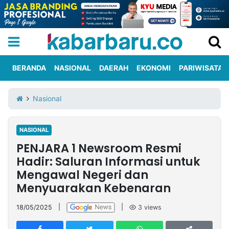
BERANDA
NASIONAL
DAERAH
EKONOMI
PARIWISATA
Informasi
KabarbaruTV
Kirim
Tentang
Nasional
Iklan
Berita
Kami
NASIONAL
Berita
PENJARA 1 Newsroom Resmi
Nasional
International
Olahraga
Entertainment
Daerah
Pariwisata
Kuliner
Kolom
Hadir: Saluran Informasi untuk
Mengawal Negeri dan
Menyuarakan Kebenaran
Network
18/05/2025
|
|
3
views
PT
TREETAN