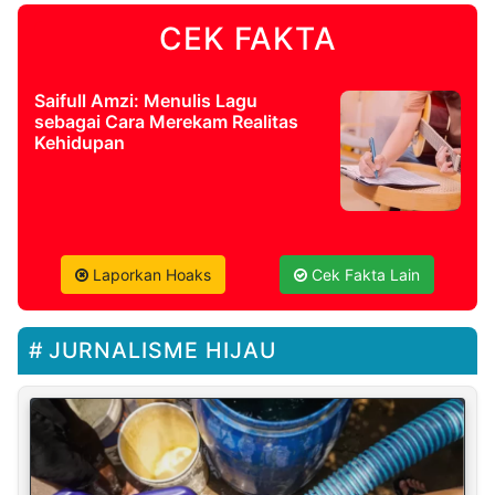
CEK FAKTA
Saifull Amzi: Menulis Lagu
sebagai Cara Merekam Realitas
Kehidupan
Laporkan Hoaks
Cek Fakta Lain
JURNALISME HIJAU