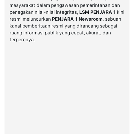
masyarakat dalam pengawasan pemerintahan dan
penegakan nilai-nilai integritas,
LSM PENJARA 1
kini
©
resmi meluncurkan
PENJARA 1 Newsroom
, sebuah
Kabarbaru.co
-
kanal pemberitaan resmi yang dirancang sebagai
2026
ruang informasi publik yang cepat, akurat, dan
terpercaya.
PT.
Kabarbaru
Media
Holding