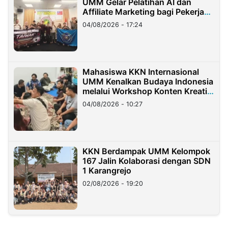
UMM Gelar Pelatihan AI dan
Affiliate Marketing bagi Pekerja
Migran Indonesia di Taiwan
04/08/2026 - 17:24
Mahasiswa KKN Internasional
UMM Kenalkan Budaya Indonesia
melalui Workshop Konten Kreatif
di Taiwan
04/08/2026 - 10:27
KKN Berdampak UMM Kelompok
167 Jalin Kolaborasi dengan SDN
1 Karangrejo
02/08/2026 - 19:20