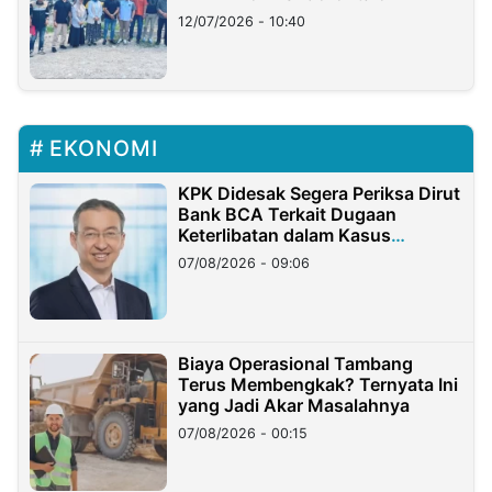
12/07/2026 - 10:40
EKONOMI
KPK Didesak Segera Periksa Dirut
Bank BCA Terkait Dugaan
Keterlibatan dalam Kasus
Hilangnya Dana Nasabah Rp2,58
07/08/2026 - 09:06
Miliar
Biaya Operasional Tambang
Terus Membengkak? Ternyata Ini
yang Jadi Akar Masalahnya
07/08/2026 - 00:15