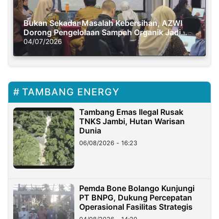
Bukan Sekadar Masalah Kebersihan, AZWI
Dorong Pengelolaan Sampah Organik Jadi
Solusi Krisis Iklim
04/07/2026
TAMBANG ENERGY
Tambang Emas Ilegal Rusak
TNKS Jambi, Hutan Warisan
Dunia
06/08/2026 - 16:23
Pemda Bone Bolango Kunjungi
PT BNPG, Dukung Percepatan
Operasional Fasilitas Strategis