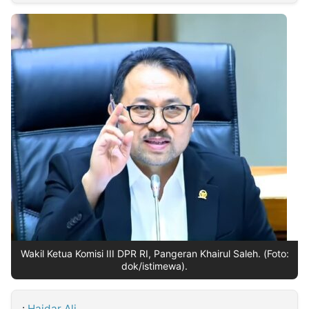
MULTIMEDIA
INDONESIA
Partner
Insight
Suara
Lens
Daily
Jalan
Idealita
Kita
Dinamikapost.com
Radar
Seedbacklink
NTB
Time
IDN
Jogja
Rakyat
News
Notice
Baru
Follow
Kabarbaru
Wakil Ketua Komisi III DPR RI, Pangeran Khairul Saleh. (Foto:
dok/istimewa).
:
Haidar Ali