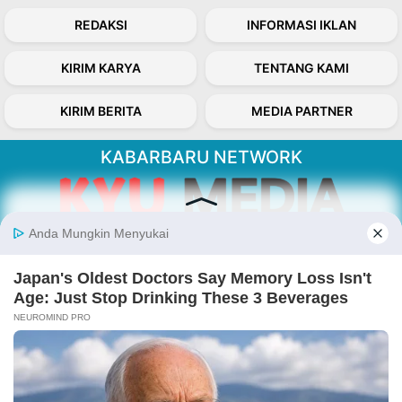
REDAKSI
INFORMASI IKLAN
KIRIM KARYA
TENTANG KAMI
KIRIM BERITA
MEDIA PARTNER
KABARBARU NETWORK
About Our Kabarbaru.co
Kabarbaru.co menyajikan berita aktual dan
inspiratif dari sudut pandang berbaik sangka
serta terverifikasi dari sumber yang tepat.
Follow Kabarbaru