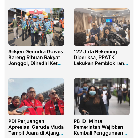
Purwakarta
Gunawan
Sekjen Gerindra Gowes
122 Juta Rekening
Bareng Ribuan Rakyat
Diperiksa, PPATK
Jonggol, Dihadiri Ketua
Lakukan Pemblokiran
DPRD Jabar
Demi Lindungi
Masyarakat
PDI Perjuangan
PB IDI Minta
Apresiasi Garuda Muda
Pemerintah Wajibkan
Tampil Juara di Ajang
Kembali Penggunaan