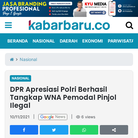
BERANDA
NASIONAL
DAERAH
EKONOMI
PARIWISATA
Informasi
KabarbaruTV
Kirim
Tentang
Nasional
Iklan
Berita
Kami
NASIONAL
Berita
DPR Apresiasi Polri Berhasil
Nasional
International
Olahraga
Entertainment
Daerah
Pariwisata
Kuliner
Kolom
Tangkap WNA Pemodal Pinjol
Ilegal
Network
10/11/2021
|
|
6
views
PT
TREETAN