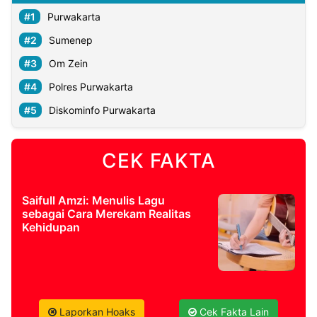
Purwakarta
Sumenep
Om Zein
Polres Purwakarta
Diskominfo Purwakarta
CEK FAKTA
Saifull Amzi: Menulis Lagu
sebagai Cara Merekam Realitas
Kehidupan
Laporkan Hoaks
Cek Fakta Lain