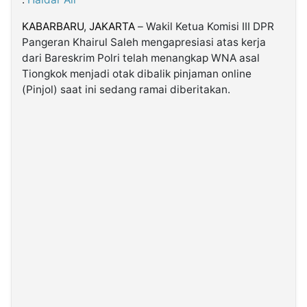
KABARBARU
,
JAKARTA
– Wakil Ketua Komisi III DPR
©
Pangeran Khairul Saleh mengapresiasi atas kerja
Kabarbaru.co
-
dari Bareskrim Polri telah menangkap WNA asal
2026
Tiongkok menjadi otak dibalik pinjaman online
(Pinjol) saat ini sedang ramai diberitakan.
PT.
Kabarbaru
Media
Holding