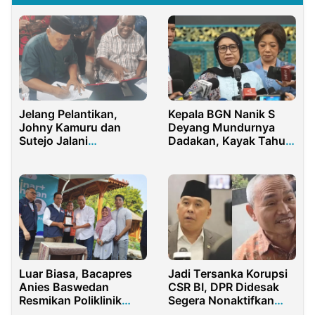
Jelang Pelantikan,
Kepala BGN Nanik S
Johny Kamuru dan
Deyang Mundurnya
Sutejo Jalani
Dadakan, Kayak Tahu
Pemeriksaan
Bulat!
Kesehatan di
Kemendagri
Luar Biasa, Bacapres
Jadi Tersanka Korupsi
Anies Baswedan
CSR BI, DPR Didesak
Resmikan Poliklinik
Segera Nonaktifkan
Executive RSU Asri
Satori dan Heri