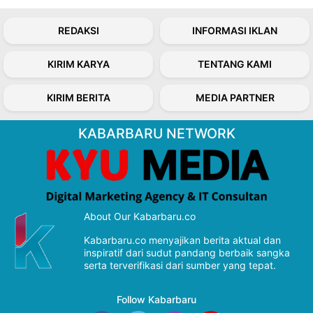
REDAKSI
INFORMASI IKLAN
KIRIM KARYA
TENTANG KAMI
KIRIM BERITA
MEDIA PARTNER
KABARBARU NETWORK
About Our Kabarbaru.co
Kabarbaru.co menyajikan berita aktual dan
inspiratif dari sudut pandang berbaik sangka
serta terverifikasi dari sumber yang tepat.
Follow Kabarbaru