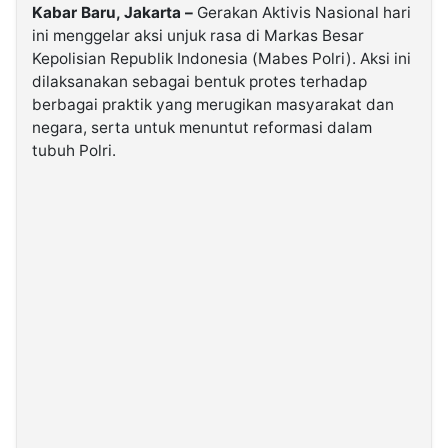
Kabar Baru, Jakarta –
Gerakan Aktivis Nasional hari
ini menggelar aksi unjuk rasa di Markas Besar
©
Kepolisian Republik Indonesia (Mabes Polri). Aksi ini
Kabarbaru.co
-
dilaksanakan sebagai bentuk protes terhadap
2026
berbagai praktik yang merugikan masyarakat dan
negara, serta untuk menuntut reformasi dalam
PT.
tubuh Polri.
Kabarbaru
Media
Holding