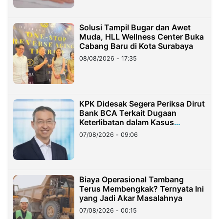
Solusi Tampil Bugar dan Awet
Muda, HLL Wellness Center Buka
Cabang Baru di Kota Surabaya
08/08/2026 - 17:35
KPK Didesak Segera Periksa Dirut
Bank BCA Terkait Dugaan
Keterlibatan dalam Kasus
Hilangnya Dana Nasabah Rp2,58
07/08/2026 - 09:06
Miliar
Biaya Operasional Tambang
Terus Membengkak? Ternyata Ini
yang Jadi Akar Masalahnya
07/08/2026 - 00:15