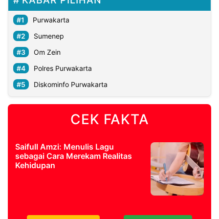
Purwakarta
Sumenep
Om Zein
Polres Purwakarta
Diskominfo Purwakarta
CEK FAKTA
Saifull Amzi: Menulis Lagu
sebagai Cara Merekam Realitas
Kehidupan