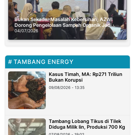
Bukan Sekadar Masalah Kebersihan, AZWI
Dorong Pengelolaan Sampah Organik Jadi
Solusi Krisis Iklim
04/07/2026
TAMBANG ENERGY
Kasus Timah, MA: Rp271 Triliun
Bukan Korupsi
09/08/2026 - 13:35
Tambang Lobang Tikus di Tilek
Diduga Milik Iin, Produksi 700 Kg
07/08/2026 - 19:02