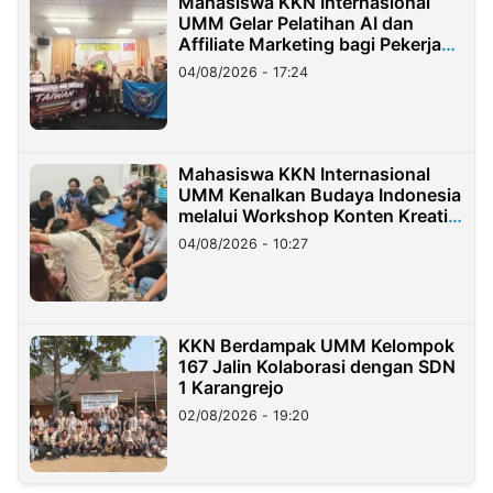
Mahasiswa KKN Internasional
UMM Gelar Pelatihan AI dan
Affiliate Marketing bagi Pekerja
Migran Indonesia di Taiwan
04/08/2026 - 17:24
Mahasiswa KKN Internasional
UMM Kenalkan Budaya Indonesia
melalui Workshop Konten Kreatif
di Taiwan
04/08/2026 - 10:27
KKN Berdampak UMM Kelompok
167 Jalin Kolaborasi dengan SDN
1 Karangrejo
02/08/2026 - 19:20