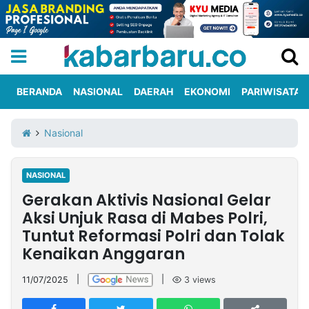
BERANDA
NASIONAL
DAERAH
EKONOMI
PARIWISATA
Informasi
KabarbaruTV
Kirim
Tentang
Nasional
Iklan
Berita
Kami
NASIONAL
Berita
Gerakan Aktivis Nasional Gelar
Nasional
International
Olahraga
Entertainment
Daerah
Pariwisata
Kuliner
Kolom
Aksi Unjuk Rasa di Mabes Polri,
Tuntut Reformasi Polri dan Tolak
Kenaikan Anggaran
Network
11/07/2025
|
|
3
views
PT
TREETAN