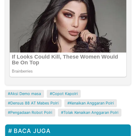
Aksi Demo masa
Copot Kapolri
Densus 88 AT Mabes Polri
Kenaikan Anggaran Polri
Pengadaan Robot Polri
Tolak Kenaikan Anggaran Polri
BACA JUGA