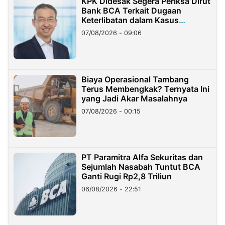
KPK Didesak Segera Periksa Dirut
Bank BCA Terkait Dugaan
Keterlibatan dalam Kasus
Hilangnya Dana Nasabah Rp2,58
07/08/2026 - 09:06
Miliar
Biaya Operasional Tambang
Terus Membengkak? Ternyata Ini
yang Jadi Akar Masalahnya
07/08/2026 - 00:15
PT Paramitra Alfa Sekuritas dan
Sejumlah Nasabah Tuntut BCA
Ganti Rugi Rp2,8 Triliun
06/08/2026 - 22:51