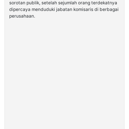
sorotan publik, setelah sejumlah orang terdekatnya
dipercaya menduduki jabatan komisaris di berbagai
©
perusahaan.
Kabarbaru.co
-
2026
PT.
Kabarbaru
Media
Holding