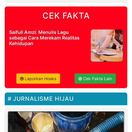
CEK FAKTA
Saifull Amzi: Menulis Lagu
sebagai Cara Merekam Realitas
Kehidupan
Laporkan Hoaks
Cek Fakta Lain
JURNALISME HIJAU