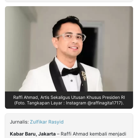
MULTIMEDIA
INDONESIA
Partner
Insight
Suara
Lens
Daily
Jalan
Idealita
Kita
Radar
Seedbacklink
NTB
Time
IDN
Jogja
Rakyat
News
Notice
Baru
Follow
Kabarbaru
Raffi Ahmad, Artis Sekaligus Utusan Khusus Presiden RI
(Foto. Tangkapan Layar : Instagram @raffinagita1717).
Jurnalis:
Zulfikar Rasyid
Kabar Baru, Jakarta
– Raffi Ahmad kembali menjadi