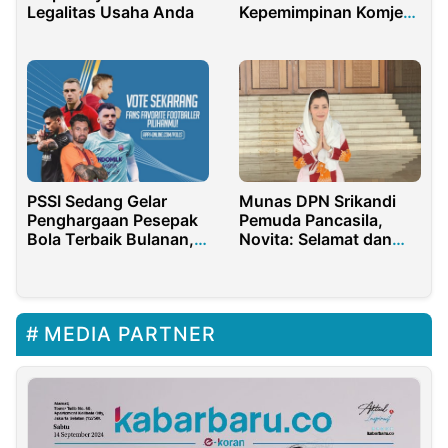
Legalitas Usaha Anda
Kepemimpinan Komjen
Suyudi Ario Seto
PSSI Sedang Gelar
Munas DPN Srikandi
Penghargaan Pesepak
Pemuda Pancasila,
Bola Terbaik Bulanan,
Novita: Selamat dan
Silahkan Divoting!
Sukses!
MEDIA PARTNER