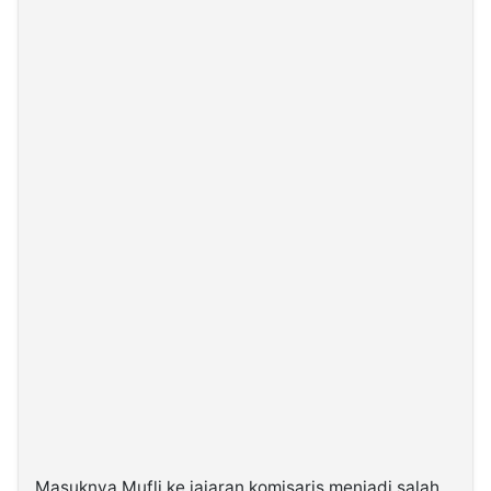
Masuknya Mufli ke jajaran komisaris menjadi salah