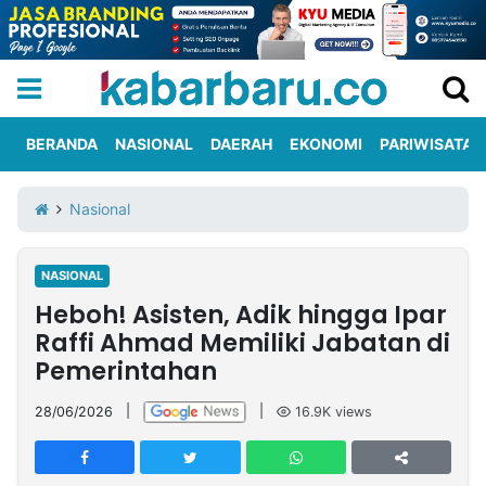
BERANDA
NASIONAL
DAERAH
EKONOMI
PARIWISATA
Informasi
KabarbaruTV
Kirim
Tentang
Nasional
Iklan
Berita
Kami
NASIONAL
Berita
Heboh! Asisten, Adik hingga Ipar
Nasional
International
Olahraga
Entertainment
Daerah
Pariwisata
Kuliner
Kolom
Raffi Ahmad Memiliki Jabatan di
Pemerintahan
Network
28/06/2026
|
|
16.9K
views
PT
TREETAN