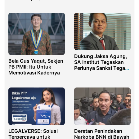
Tunjukkan Tak Ada
Penjuru Dunia
Diskriminasi
Dukung Jaksa Agung,
Bela Gus Yaqut, Sekjen
SA Institut Tegaskan
PB PMII: Itu Untuk
Perlunya Sanksi Tegas
Memotivasi Kadernya
ke Jaksa dan Pejabat
‘Nakal’
LEGALVERSE: Solusi
Deretan Penindakan
Terpercaya untuk
Narkoba BNN di Bawah