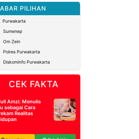
ABAR PILIHAN
Purwakarta
Sumenep
Om Zein
Polres Purwakarta
Diskominfo Purwakarta
CEK FAKTA
full Amzi: Menulis
u sebagai Cara
ekam Realitas
idupan