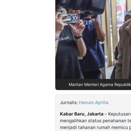
©
Kabarbaru.co
-
2026
PT.
Kabarbaru
Media
Holding
Mantan Menteri Agama Republik 
Jurnalis:
Hanum Aprilia
Kabar Baru, Jakarta
– Keputusan
mengalihkan status penahanan ter
menjadi tahanan rumah memicu p