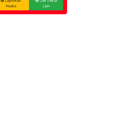
Laporkan
Cek Fakta
Hoaks
Lain