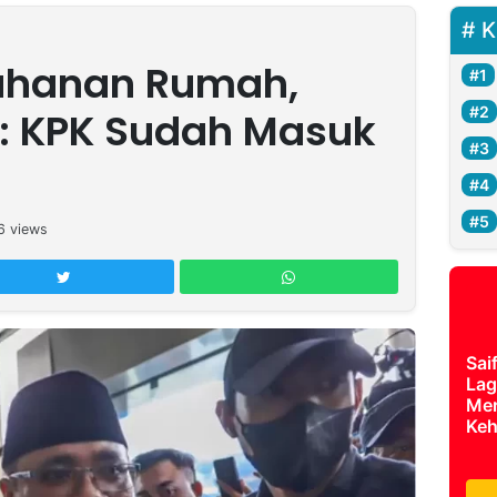
K
Tahanan Rumah,
: KPK Sudah Masuk
6
views
Sai
Lag
Mer
Keh