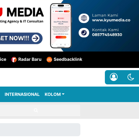
ice
Radar Baru
Seedbacklink
INTERNASIONAL
KOLOM