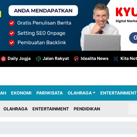
Daily Jogja
Jalan Rakyat
Idealita News
Kita Not
RAH
EKONOMI
PARIWISATA
OLAHRAGA
ENTERTAINMENT
OLAHRAGA
ENTERTAINMENT
PENDIDIKAN