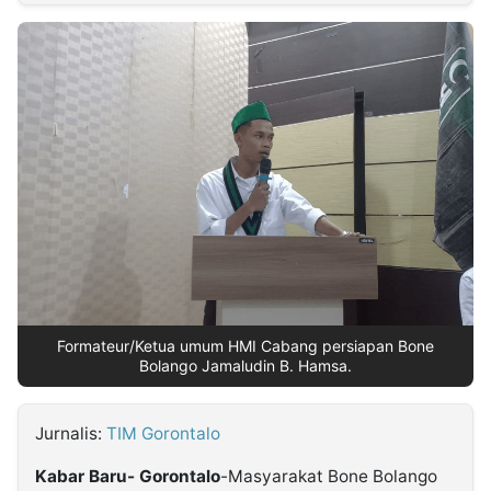
MULTIMEDIA
INDONESIA
Partner
Insight
Suara
Lens
Daily
Jalan
Idealita
Kita
Dinamikapost.com
Radar
Seedbacklink
NTB
Time
IDN
Jogja
Rakyat
News
Notice
Baru
Follow
Kabarbaru
Formateur/Ketua umum HMI Cabang persiapan Bone
Bolango Jamaludin B. Hamsa.
Jurnalis:
TIM Gorontalo
Kabar Baru- Gorontalo
-Masyarakat Bone Bolango