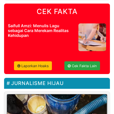
CEK FAKTA
Saifull Amzi: Menulis Lagu
sebagai Cara Merekam Realitas
Kehidupan
Laporkan Hoaks
Cek Fakta Lain
JURNALISME HIJAU