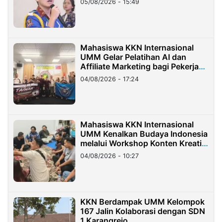
05/08/2026 - 15:49
Mahasiswa KKN Internasional
UMM Gelar Pelatihan AI dan
Affiliate Marketing bagi Pekerja
Migran Indonesia di Taiwan
04/08/2026 - 17:24
Mahasiswa KKN Internasional
UMM Kenalkan Budaya Indonesia
melalui Workshop Konten Kreatif
di Taiwan
04/08/2026 - 10:27
KKN Berdampak UMM Kelompok
167 Jalin Kolaborasi dengan SDN
1 Karangrejo