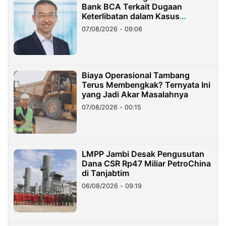
Bank BCA Terkait Dugaan
Keterlibatan dalam Kasus
Hilangnya Dana Nasabah Rp2,58
07/08/2026 - 09:06
Miliar
Biaya Operasional Tambang
Terus Membengkak? Ternyata Ini
yang Jadi Akar Masalahnya
07/08/2026 - 00:15
LMPP Jambi Desak Pengusutan
Dana CSR Rp47 Miliar PetroChina
di Tanjabtim
06/08/2026 - 09:19