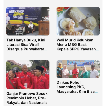
Purwakarta
Tak Hanya Buku, Kini
Wali Murid Keluhkan
Literasi Bisa Viral!
Menu MBG Basi,
Disarpus Purwakarta
Kepala SPPG Yayasan
Gelar Workshop Video
Al-Jailani Bungkam
Konten
Dinkes Rohul
Launching PKG,
Masyarakat Kini Bisa
Ganjar Pranowo Sosok
Cek Kesehatan Secara
Pemimpin Hebat, Pro-
Gratis
Rakyat, dan Nasionalis