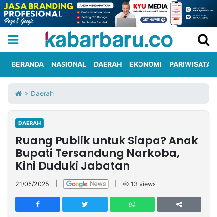
BERANDA
NASIONAL
DAERAH
EKONOMI
PARIWISATA
Informasi
KabarbaruTV
Kirim
Tentang
Daerah
Iklan
Berita
Kami
DAERAH
Berita
Ruang Publik untuk Siapa? Anak
Nasional
International
Olahraga
Entertainment
Daerah
Pariwisata
Kuliner
Kolom
Bupati Tersandung Narkoba,
Kini Duduki Jabatan
Network
21/05/2025
|
|
13
views
PT
TREETAN