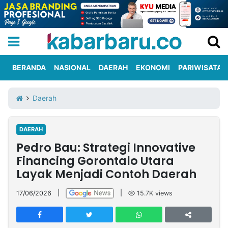
BERANDA
NASIONAL
DAERAH
EKONOMI
PARIWISATA
Informasi
KabarbaruTV
Kirim
Tentang
Daerah
Iklan
Berita
Kami
DAERAH
Berita
Pedro Bau: Strategi Innovative
Nasional
International
Olahraga
Entertainment
Daerah
Pariwisata
Kuliner
Kolom
Financing Gorontalo Utara
Layak Menjadi Contoh Daerah
Network
17/06/2026
|
|
15.7K
views
PT
TREETAN