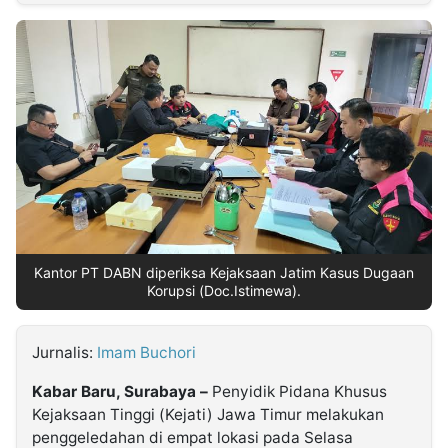
MULTIMEDIA
INDONESIA
Partner
Insight
Suara
Lens
Daily
Jalan
Idealita
Kita
Radar
Seedbacklink
NTB
Time
IDN
Jogja
Rakyat
News
Notice
Baru
Follow
Kabarbaru
Kantor PT DABN diperiksa Kejaksaan Jatim Kasus Dugaan
Korupsi (Doc.Istimewa).
Jurnalis:
Imam Buchori
Kabar Baru, Surabaya –
Penyidik Pidana Khusus
Kejaksaan Tinggi (Kejati) Jawa Timur melakukan
penggeledahan di empat lokasi pada Selasa