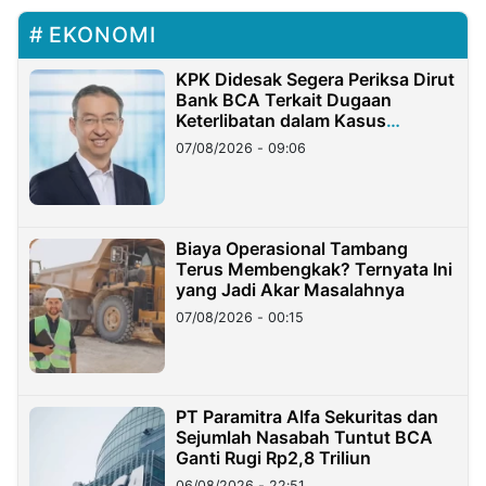
EKONOMI
KPK Didesak Segera Periksa Dirut
Bank BCA Terkait Dugaan
Keterlibatan dalam Kasus
Hilangnya Dana Nasabah Rp2,58
07/08/2026 - 09:06
Miliar
Biaya Operasional Tambang
Terus Membengkak? Ternyata Ini
yang Jadi Akar Masalahnya
07/08/2026 - 00:15
PT Paramitra Alfa Sekuritas dan
Sejumlah Nasabah Tuntut BCA
Ganti Rugi Rp2,8 Triliun
06/08/2026 - 22:51