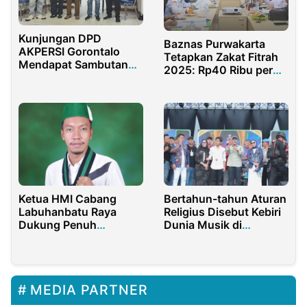
Kunjungan DPD
Baznas Purwakarta
AKPERSI Gorontalo
Tetapkan Zakat Fitrah
Mendapat Sambutan
2025: Rp40 Ribu per
Hangat dari Bupati
Jiwa, Fidyah Rp52 Ribu
Boalemo
Ketua HMI Cabang
Bertahun-tahun Aturan
Labuhanbatu Raya
Religius Disebut Kebiri
Dukung Penuh
Dunia Musik di
Kapoldasu dalam
Pamekasan
Memberantas Penyakit
Masyarakat
MEDIA PARTNER