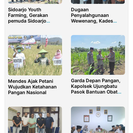
Sidoarjo Youth
Dugaan
Farming, Gerakan
Penyalahgunaan
pemuda Sidoarjo
Wewenang, Kades
mewujudkan
Gresik Dilaporkan
ketahanan pangan
Pemuda dan Warganya
Garda Depan Pangan,
Mendes Ajak Petani
Kapolsek Ujungbatu
Wujudkan Ketahanan
Pasok Bantuan Obat
Pangan Nasional
Hama untuk Petani
Jagung