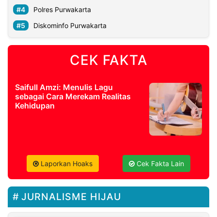
Polres Purwakarta
Diskominfo Purwakarta
CEK FAKTA
Saifull Amzi: Menulis Lagu
sebagai Cara Merekam Realitas
Kehidupan
Laporkan Hoaks
Cek Fakta Lain
JURNALISME HIJAU