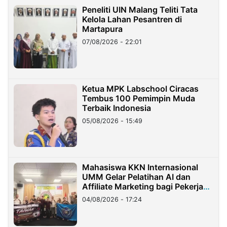
Peneliti UIN Malang Teliti Tata
Kelola Lahan Pesantren di
Martapura
07/08/2026 - 22:01
Ketua MPK Labschool Ciracas
Tembus 100 Pemimpin Muda
Terbaik Indonesia
05/08/2026 - 15:49
Mahasiswa KKN Internasional
UMM Gelar Pelatihan AI dan
Affiliate Marketing bagi Pekerja
Migran Indonesia di Taiwan
04/08/2026 - 17:24