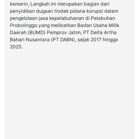
kemarin, Langkah ini merupakan bagian dari
penyidikan dugaan tindak pidana korupsi dalam
©
pengelolaan jasa kepelabuhanan di Pelabuhan
Kabarbaru.co
-
Probolinggo yang melibatkan Badan Usaha Milik
2026
Daerah (BUMD) Pemprov Jatim, PT Delta Artha
Bahari Nusantara (PT DABN), sejak 2017 hingga
PT.
2025.
Kabarbaru
Media
Holding