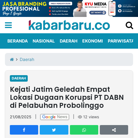
BERANDA
NASIONAL
DAERAH
EKONOMI
PARIWISATA
Informasi
KabarbaruTV
Kirim
Tentang
Daerah
Iklan
Berita
Kami
DAERAH
Berita
Kejati Jatim Geledah Empat
Nasional
International
Olahraga
Entertainment
Daerah
Pariwisata
Kuliner
Kolom
Lokasi Dugaan Korupsi PT DABN
di Pelabuhan Probolinggo
Network
21/08/2025
|
|
12
views
PT
TREETAN