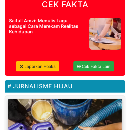
CEK FAKTA
Saifull Amzi: Menulis Lagu
sebagai Cara Merekam Realitas
Kehidupan
Laporkan Hoaks
Cek Fakta Lain
JURNALISME HIJAU