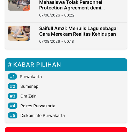
Mahasiswa Tolak Personnel
Protection Agreement demi
Kedaulatan Negara
07/08/2026 - 00:22
Saifull Amzi: Menulis Lagu sebagai
Cara Merekam Realitas Kehidupan
07/08/2026 - 00:18
KABAR PILIHAN
Purwakarta
Sumenep
Om Zein
Polres Purwakarta
Diskominfo Purwakarta