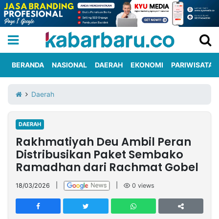
BERANDA
NASIONAL
DAERAH
EKONOMI
PARIWISATA
Informasi
KabarbaruTV
Kirim
Tentang
Daerah
Iklan
Berita
Kami
DAERAH
Berita
Rakhmatiyah Deu Ambil Peran
Nasional
International
Olahraga
Entertainment
Daerah
Pariwisata
Kuliner
Kolom
Distribusikan Paket Sembako
Ramadhan dari Rachmat Gobel
Network
18/03/2026
|
|
0
views
PT
TREETAN