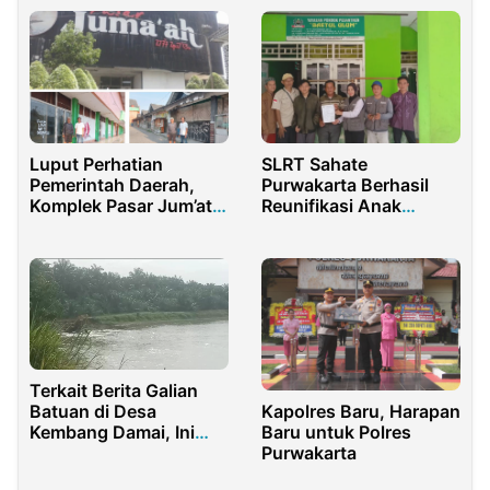
Luput Perhatian
SLRT Sahate
Pemerintah Daerah,
Purwakarta Berhasil
Komplek Pasar Jum’at
Reunifikasi Anak
Purwakarta Tampak
Terlantar, Momen Haru
Kumuh
Pertemuan Keluarga
Terkait Berita Galian
Batuan di Desa
Kapolres Baru, Harapan
Kembang Damai, Ini
Baru untuk Polres
Bantahan Pengelola
Purwakarta