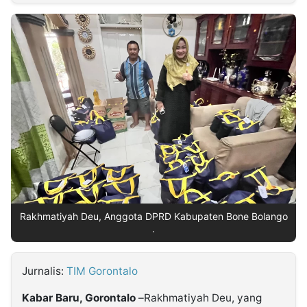
MULTIMEDIA
INDONESIA
Partner
Insight
Suara
Lens
Daily
Jalan
Idealita
Kita
Dinamikapost.com
Radar
Seedbacklink
NTB
Time
IDN
Jogja
Rakyat
News
Notice
Baru
Follow
Kabarbaru
Rakhmatiyah Deu, Anggota DPRD Kabupaten Bone Bolango
.
Jurnalis:
TIM Gorontalo
Kabar Baru, Gorontalo
–Rakhmatiyah Deu, yang