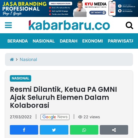
BERANDA
NASIONAL
DAERAH
EKONOMI
PARIWISATA
Informasi
KabarbaruTV
Kirim
Tentang
Nasional
Iklan
Berita
Kami
NASIONAL
Berita
Resmi Dilantik, Ketua PA GMNI
Nasional
International
Olahraga
Entertainment
Daerah
Pariwisata
Kuliner
Kolom
Ajak Seluruh Elemen Dalam
Kolaborasi
Network
27/03/2022
|
|
22
views
PT
TREETAN