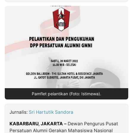
MULTIMEDIA
INDONESIA
Partner
Insight
Suara
Lens
Daily
Jalan
Idealita
Kita
Dinamikapost.com
Radar
Seedbacklink
NTB
Time
IDN
Jogja
Rakyat
News
Notice
Baru
Follow
Kabarbaru
Pamflet pelantikan (Foto: Istimewa).
Jurnalis:
Sri Hartutik Sandora
KABARBARU
,
JAKARTA
–
Dewan Pengurus Pusat
Persatuan Alumni Gerakan Mahasiswa Nasional