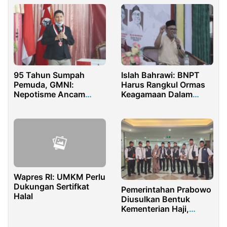
95 Tahun Sumpah
Islah Bahrawi: BNPT
Pemuda, GMNI:
Harus Rangkul Ormas
Nepotisme Ancam
Keagamaan Dalam
Masa Depan Pemuda
Memberantas
Terorisme
Wapres RI: UMKM Perlu
Dukungan Sertifkat
Pemerintahan Prabowo
Halal
Diusulkan Bentuk
Kementerian Haji,
Umrah dan Wakaf