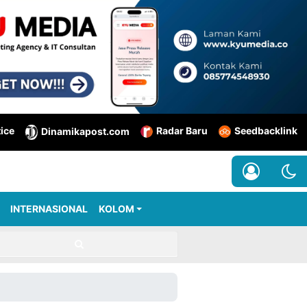
tice
Radar Baru
Seedbacklink
Dinamikapost.com
INTERNASIONAL
KOLOM