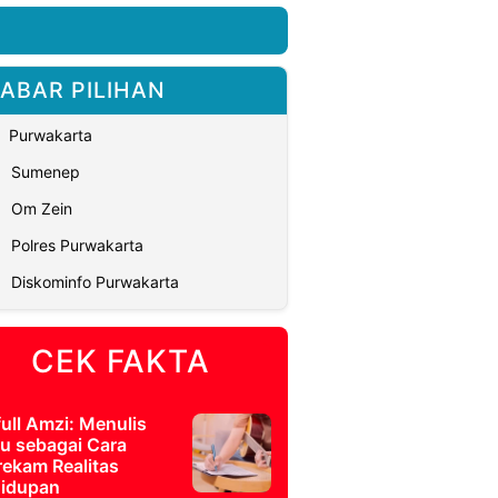
ABAR PILIHAN
Purwakarta
Sumenep
Om Zein
Polres Purwakarta
Diskominfo Purwakarta
CEK FAKTA
full Amzi: Menulis
u sebagai Cara
ekam Realitas
idupan