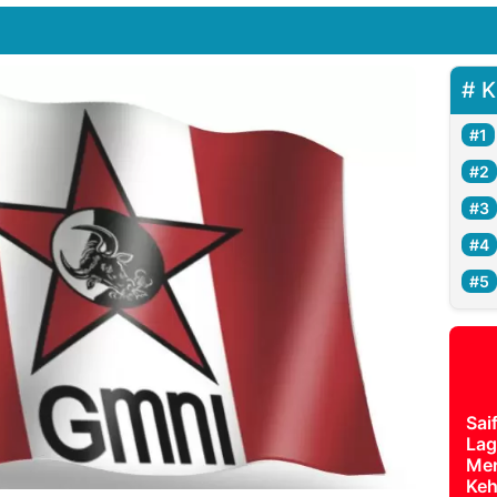
K
Sai
Lag
Mer
Keh