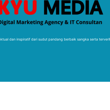
tual dan inspiratif dari sudut pandang berbaik sangka serta terveri
Follow Kabarbaru