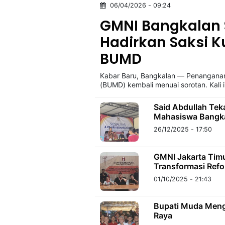
06/04/2026 - 09:24
GMNI Bangkalan S
©
Hadirkan Saksi Ku
Kabarbaru.co
-
2026
BUMD
Kabar Baru, Bangkalan — Penanganan
PT.
(BUMD) kembali menuai sorotan. Kali i
Kabarbaru
Media
Holding
Said Abdullah Tek
Mahasiswa Bangk
26/12/2025 - 17:50
GMNI Jakarta Timu
Transformasi Refo
01/10/2025 - 21:43
Bupati Muda Menghadiri Gathering Kebangsa
Raya