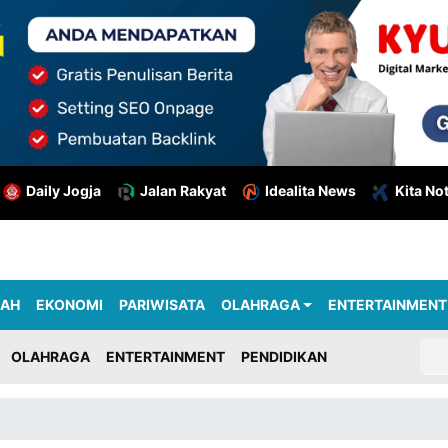
Daily Jogja
Jalan Rakyat
Idealita News
Kita No
RAH
EKONOMI
PARIWISATA
OLAHRAGA
ENTERTAINMENT
OLAHRAGA
ENTERTAINMENT
PENDIDIKAN