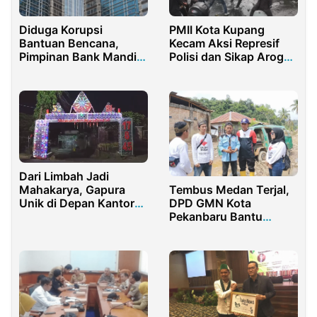
Diduga Korupsi
PMII Kota Kupang
Bantuan Bencana,
Kecam Aksi Represif
Pimpinan Bank Mandiri
Polisi dan Sikap Arogan
di Sumut Resmi
Pimpinan Daerah NTT
Ditetapkan Sebagai
Tersangka
Dari Limbah Jadi
Tembus Medan Terjal,
Mahakarya, Gapura
DPD GMN Kota
Unik di Depan Kantor
Pekanbaru Bantu
Bupati Purwakarta
Korban Bencana di
Bikin Publik Terpukau
Sumatra Barat