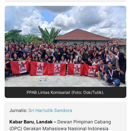
MULTIMEDIA
INDONESIA
Partner
Insight
Suara
Lens
Daily
Jalan
Idealita
Kita
Radar
Seedbacklink
NTB
Time
IDN
Jogja
Rakyat
News
Notice
Baru
Follow
Kabarbaru
PPAB Lintas Komisariat (Foto: Dok/Tutik).
Jurnalis:
Sri Hartutik Sandora
Kabar Baru
,
Landak
–
Dewan Pimpinan Cabang
(DPC) Gerakan Mahasiswa Nasional Indonesia