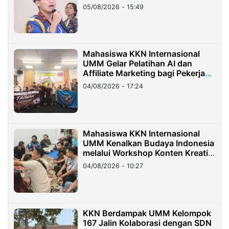
05/08/2026 - 15:49
Mahasiswa KKN Internasional
UMM Gelar Pelatihan AI dan
Affiliate Marketing bagi Pekerja
Migran Indonesia di Taiwan
04/08/2026 - 17:24
Mahasiswa KKN Internasional
UMM Kenalkan Budaya Indonesia
melalui Workshop Konten Kreatif
di Taiwan
04/08/2026 - 10:27
KKN Berdampak UMM Kelompok
167 Jalin Kolaborasi dengan SDN