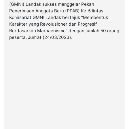
(GMNI) Landak sukses menggelar Pekan
Penerimaan Anggota Baru (PPAB) Ke-5 lintas
©
Komisariat GMNI Landak bertajuk “Membentuk
Kabarbaru.co
-
Karakter yang Revolusioner dan Progresif
2026
Berdasarkan Marhaenisme” dengan jumlah 50 orang
peserta, Jum’at (24/03/2023).
PT.
Kabarbaru
Media
Holding