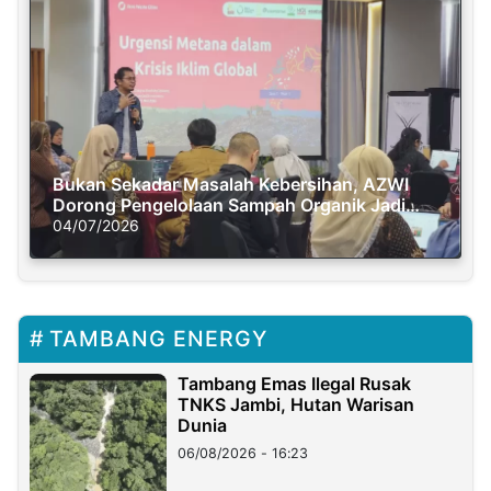
Bukan Sekadar Masalah Kebersihan, AZWI
Dorong Pengelolaan Sampah Organik Jadi
Solusi Krisis Iklim
04/07/2026
TAMBANG ENERGY
Tambang Emas Ilegal Rusak
TNKS Jambi, Hutan Warisan
Dunia
06/08/2026 - 16:23