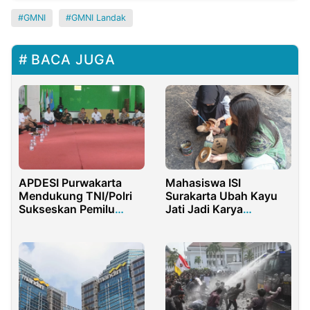
GMNI
GMNI Landak
BACA JUGA
APDESI Purwakarta
Mahasiswa ISI
Mendukung TNI/Polri
Surakarta Ubah Kayu
Sukseskan Pemilu
Jati Jadi Karya
2024 Damai
Fungsional di Proyek
Magang