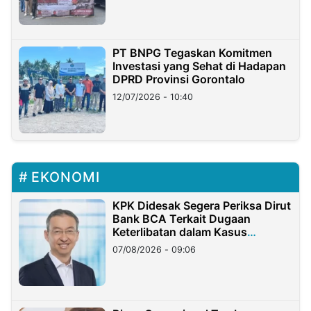
PT BNPG Tegaskan Komitmen
Investasi yang Sehat di Hadapan
DPRD Provinsi Gorontalo
12/07/2026 - 10:40
EKONOMI
KPK Didesak Segera Periksa Dirut
Bank BCA Terkait Dugaan
Keterlibatan dalam Kasus
Hilangnya Dana Nasabah Rp2,58
07/08/2026 - 09:06
Miliar