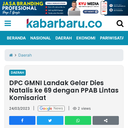
BERANDA
NASIONAL
DAERAH
EKONOMI
PARIWISATA
Informasi
KabarbaruTV
Kirim
Tentang
Daerah
Iklan
Berita
Kami
DAERAH
Berita
DPC GMNI Landak Gelar Dies
Nasional
International
Olahraga
Entertainment
Daerah
Pariwisata
Kuliner
Kolom
Natalis ke 69 dengan PPAB Lintas
Komisariat
Network
24/03/2023
|
|
2
views
PT
TREETAN