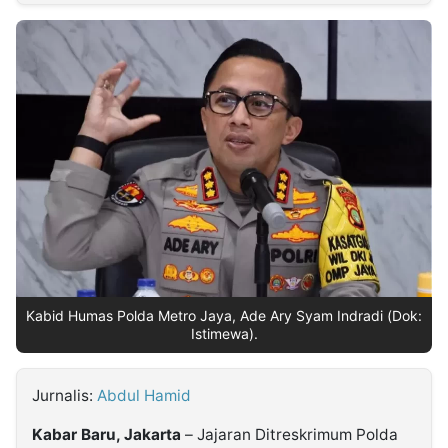
MULTIMEDIA
INDONESIA
Partner
Insight
Suara
Lens
Daily
Jalan
Idealita
Kita
Dinamikapost.com
Radar
Seedbacklink
NTB
Time
IDN
Jogja
Rakyat
News
Notice
Baru
Follow
Kabarbaru
Kabid Humas Polda Metro Jaya, Ade Ary Syam Indradi (Dok:
Istimewa).
Jurnalis:
Abdul Hamid
Kabar Baru, Jakarta
– Jajaran Ditreskrimum Polda