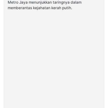
Metro Jaya menunjukkan taringnya dalam
memberantas kejahatan kerah putih.
©
Kabarbaru.co
-
2026
PT.
Kabarbaru
Media
Holding