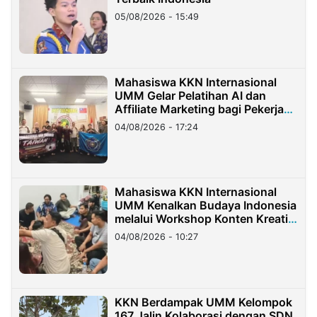
05/08/2026 - 15:49
Mahasiswa KKN Internasional
UMM Gelar Pelatihan AI dan
Affiliate Marketing bagi Pekerja
Migran Indonesia di Taiwan
04/08/2026 - 17:24
Mahasiswa KKN Internasional
UMM Kenalkan Budaya Indonesia
melalui Workshop Konten Kreatif
di Taiwan
04/08/2026 - 10:27
KKN Berdampak UMM Kelompok
167 Jalin Kolaborasi dengan SDN