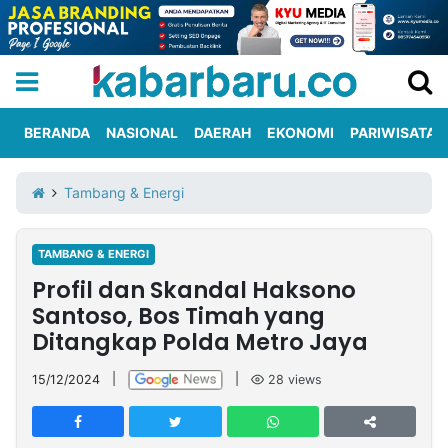
BERANDA
NASIONAL
DAERAH
EKONOMI
PARIWISATA
Informasi
KabarbaruTV
Kirim
Tentang
Tambang & Energi
Iklan
Berita
Kami
TAMBANG & ENERGI
Berita
Profil dan Skandal Haksono
Nasional
International
Olahraga
Entertainment
Daerah
Pariwisata
Kuliner
Kolom
Santoso, Bos Timah yang
Ditangkap Polda Metro Jaya
Network
15/12/2024
|
|
28
views
PT
TREETAN