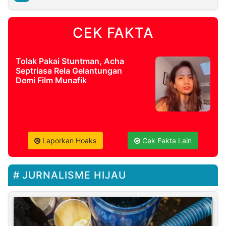
CEK FAKTA
Tolak Pakai Stuntman, Acha
Septriasa Rela Gelantungan
Demi Film Munafik
Laporkan Hoaks
Cek Fakta Lain
JURNALISME HIJAU