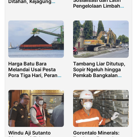
Sosialisasi dan Latih
Ditahan, Kejagung
Pengelolaan Limbah
Didesak Periksa M
Tailing Tambang Emas
Suryo
Rakyat
Harga Batu Bara
Tambang Liar Ditutup,
Melandai Usai Pesta
Sopir Ngeluh hingga
Pora Tiga Hari, Perang
Pemkab Bangkalan
Selat Hormuz Makan
Janji Kawal Izin
Korban
Gorontalo Minerals:
Windu Aji Sutanto