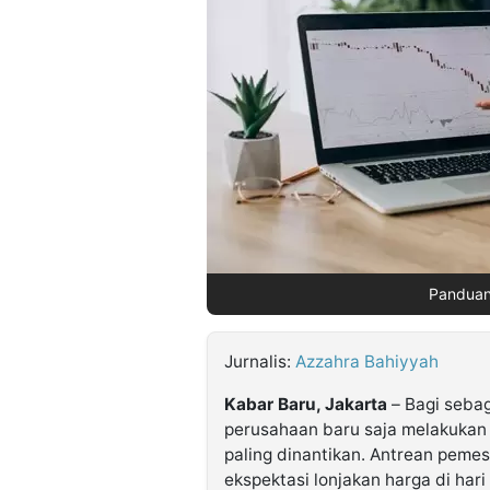
©
Kabarbaru.co
-
2026
PT.
Kabarbaru
Media
Holding
Panduan
Jurnalis:
Azzahra Bahiyyah
Kabar Baru, Jakarta
– Bagi sebag
perusahaan baru saja melakuka
paling dinantikan. Antrean pem
ekspektasi lonjakan harga di har