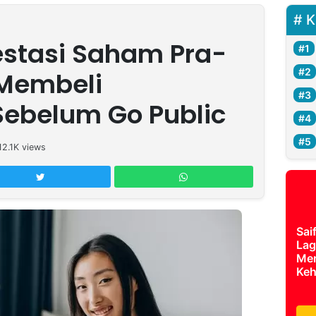
K
stasi Saham Pra-
 Membeli
ebelum Go Public
12.1K
views
Sai
Lag
Mer
Keh