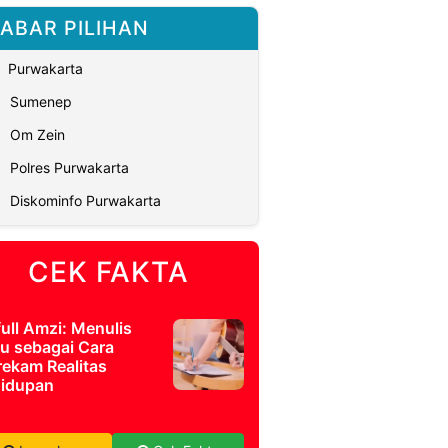
ABAR PILIHAN
Purwakarta
Sumenep
Om Zein
Polres Purwakarta
Diskominfo Purwakarta
CEK FAKTA
full Amzi: Menulis
u sebagai Cara
ekam Realitas
idupan