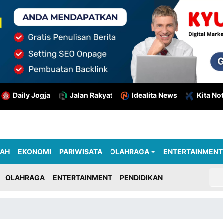
Daily Jogja
Jalan Rakyat
Idealita News
Kita No
RAH
EKONOMI
PARIWISATA
OLAHRAGA
ENTERTAINMENT
OLAHRAGA
ENTERTAINMENT
PENDIDIKAN