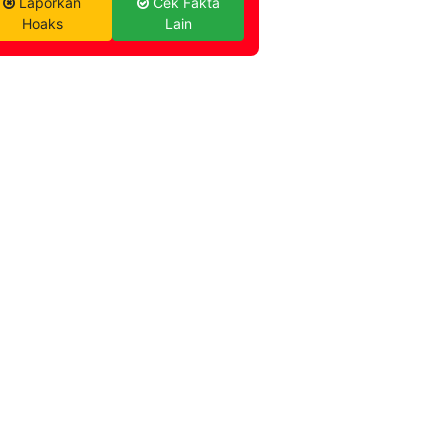
Laporkan
Cek Fakta
Hoaks
Lain