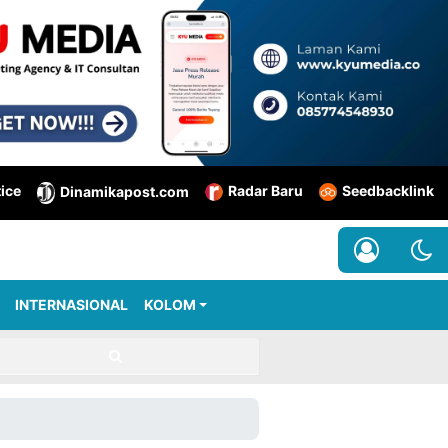
tice
Radar Baru
Seedbacklink
Dinamikapost.com
INTERNASIONAL
KOLOM