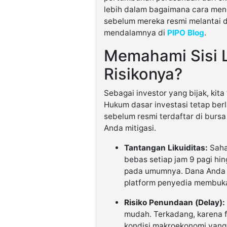
lebih dalam bagaimana cara men
sebelum mereka resmi melantai d
mendalamnya di
PIPO Blog
.
Memahami Sisi L
Risikonya?
Sebagai investor yang bijak, kita
Hukum dasar investasi tetap ber
sebelum resmi terdaftar di bursa
Anda mitigasi.
Tantangan Likuiditas:
Saha
bebas setiap jam 9 pagi hin
pada umumnya. Dana Anda ak
platform penyedia membuka
Risiko Penundaan (Delay):
mudah. Terkadang, karena fa
kondisi makroekonomi yang