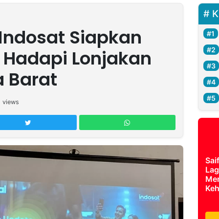
K
 Indosat Siapkan
 Hadapi Lonjakan
a Barat
6
views
Sai
Lag
Mer
Keh