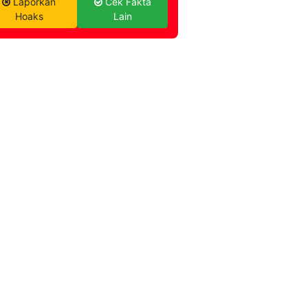
Laporkan
Cek Fakta
Hoaks
Lain