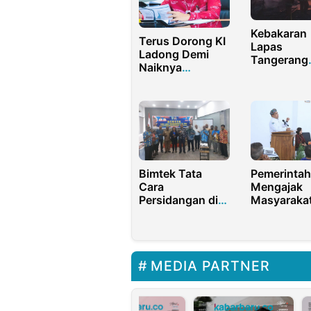
Kebakaran
Terus Dorong KI
Lapas
Ladong Demi
Tangerang
Naiknya
Tewaskan 
Perekonomian
Napi, Ketu
HMI Desak
Yasonna d
Dirjen LP
Mundur
Bimtek Tata
Pemerintah
Cara
Mengajak
Persidangan di
Masyaraka
Lingkup
Investasi 
Sekretariat DPRK
di BUMDes
Maybrat Digelar
MEDIA PARTNER