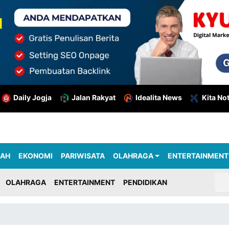
Daily Jogja
Jalan Rakyat
Idealita News
Kita No
RAH
EKONOMI
PARIWISATA
OLAHRAGA
ENTERTAINMENT
OLAHRAGA
ENTERTAINMENT
PENDIDIKAN