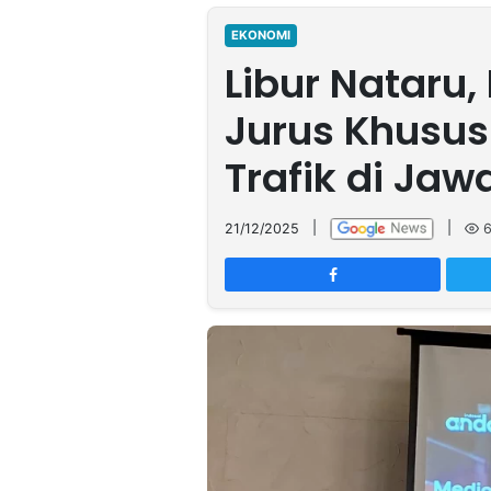
MULTIMEDIA
INDONESIA
EKONOMI
Libur Nataru,
Partner
Jurus Khusus
Insight
Suara
Lens
Daily
Jalan
Idealita
Kita
Dinamikapost.com
Radar
Seedbacklink
Trafik di Jaw
NTB
Time
IDN
Jogja
Rakyat
News
Notice
Baru
21/12/2025
|
|
Follow
Kabarbaru