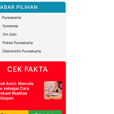
ABAR PILIHAN
Purwakarta
Sumenep
Om Zein
Polres Purwakarta
Diskominfo Purwakarta
CEK FAKTA
full Amzi: Menulis
u sebagai Cara
ekam Realitas
idupan