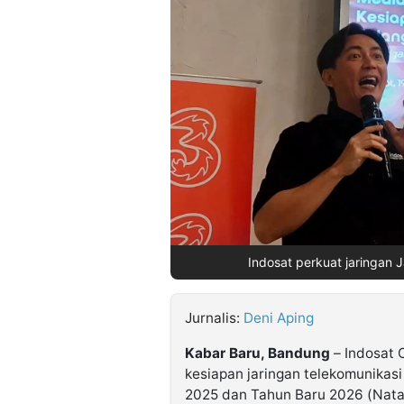
©
Kabarbaru.co
-
2026
PT.
Kabarbaru
Media
Holding
Indosat perkuat jaringan J
Jurnalis:
Deni Aping
Kabar Baru, Bandung
– Indosat 
kesiapan jaringan telekomunikasi
2025 dan Tahun Baru 2026 (Natar