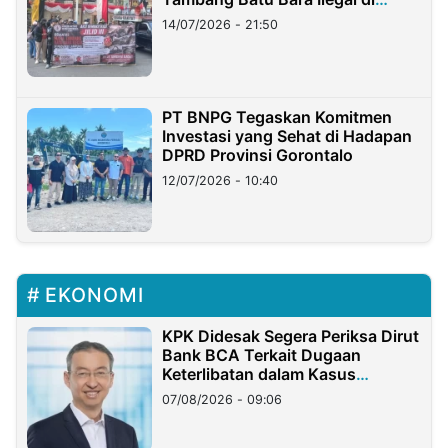
Lampung
14/07/2026 - 21:50
PT BNPG Tegaskan Komitmen
Investasi yang Sehat di Hadapan
DPRD Provinsi Gorontalo
12/07/2026 - 10:40
EKONOMI
KPK Didesak Segera Periksa Dirut
Bank BCA Terkait Dugaan
Keterlibatan dalam Kasus
Hilangnya Dana Nasabah Rp2,58
07/08/2026 - 09:06
Miliar