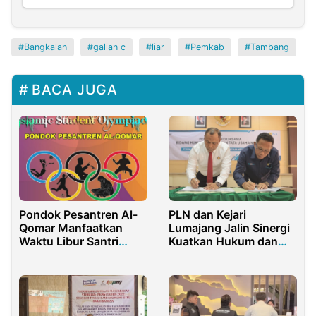
Bangkalan
galian c
liar
Pemkab
Tambang
BACA JUGA
Pondok Pesantren Al-
PLN dan Kejari
Qomar Manfaatkan
Lumajang Jalin Sinergi
Waktu Libur Santri
Kuatkan Hukum dan
dengan Islamic Student
Tata Usaha Negara
Olympiad