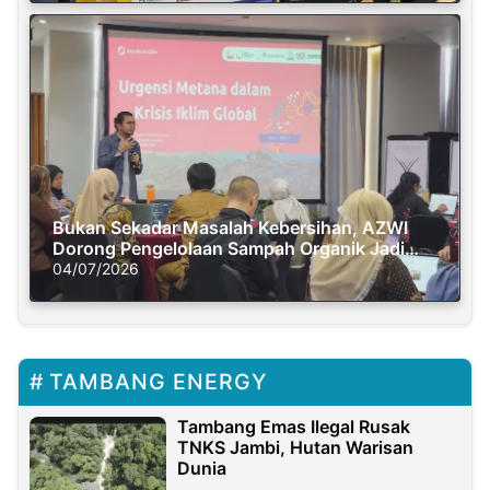
Bukan Sekadar Masalah Kebersihan, AZWI
Dorong Pengelolaan Sampah Organik Jadi
Solusi Krisis Iklim
04/07/2026
TAMBANG ENERGY
Tambang Emas Ilegal Rusak
TNKS Jambi, Hutan Warisan
Dunia