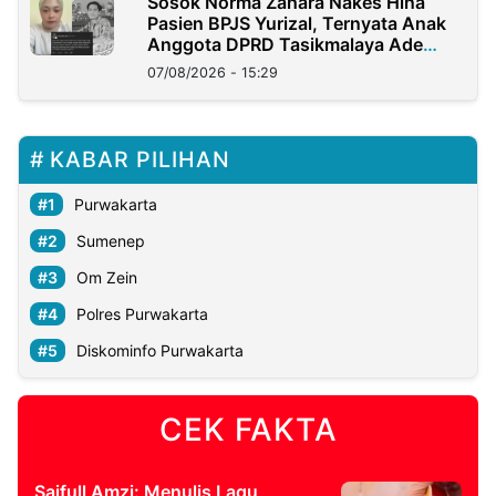
Sosok Norma Zahara Nakes Hina
Pasien BPJS Yurizal, Ternyata Anak
Anggota DPRD Tasikmalaya Ade
Lukman
07/08/2026 - 15:29
KABAR PILIHAN
Purwakarta
Sumenep
Om Zein
Polres Purwakarta
Diskominfo Purwakarta
CEK FAKTA
Saifull Amzi: Menulis Lagu