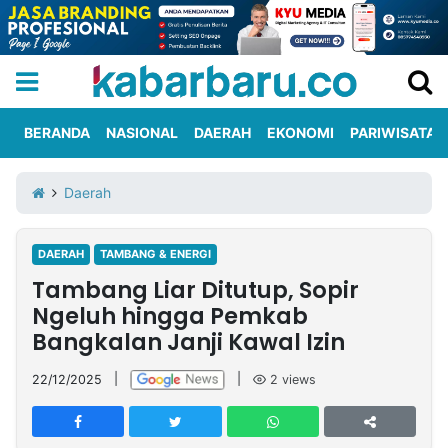
BERANDA
NASIONAL
DAERAH
EKONOMI
PARIWISATA
Informasi
KabarbaruTV
Kirim
Tentang
Daerah
Iklan
Berita
Kami
DAERAH
TAMBANG & ENERGI
Berita
Tambang Liar Ditutup, Sopir
Nasional
International
Olahraga
Entertainment
Daerah
Pariwisata
Kuliner
Kolom
Ngeluh hingga Pemkab
Bangkalan Janji Kawal Izin
Network
22/12/2025
|
|
2
views
PT
TREETAN