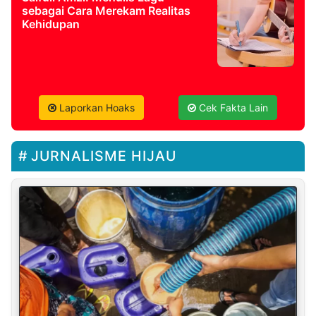
sebagai Cara Merekam Realitas
Kehidupan
Laporkan Hoaks
Cek Fakta Lain
JURNALISME HIJAU