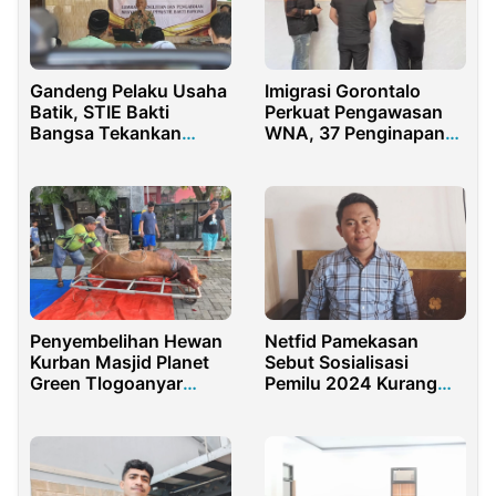
Gandeng Pelaku Usaha
Imigrasi Gorontalo
Batik, STIE Bakti
Perkuat Pengawasan
Bangsa Tekankan
WNA, 37 Penginapan
Digital Marketing
Didorong Aktif
Gunakan APOA
Penyembelihan Hewan
Netfid Pamekasan
Kurban Masjid Planet
Sebut Sosialisasi
Green Tlogoanyar
Pemilu 2024 Kurang
Lamongan
Maksimal