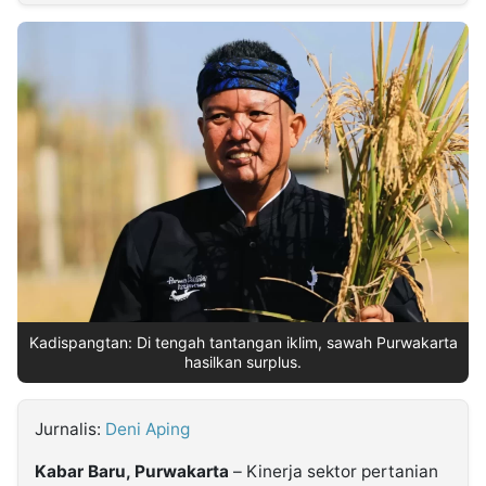
MULTIMEDIA
INDONESIA
Partner
Insight
Suara
Lens
Daily
Jalan
Idealita
Kita
Dinamikapost.com
Radar
Seedbacklink
NTB
Time
IDN
Jogja
Rakyat
News
Notice
Baru
Follow
Kabarbaru
Kadispangtan: Di tengah tantangan iklim, sawah Purwakarta
hasilkan surplus.
Jurnalis:
Deni Aping
Kabar Baru, Purwakarta
– Kinerja sektor pertanian