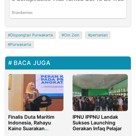
Dispangtan Purwakarta
Om Zein
pertanian
Purwakarta
BACA JUGA
Finalis Duta Maritim
IPNU IPPNU Landak
Indonesia, Rahayu
Sukses Launching
Kaino Suarakan
Gerakan Infaq Pelajar
Aspirasi Pemuda