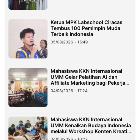
Ketua MPK Labschool Ciracas
Tembus 100 Pemimpin Muda
Terbaik Indonesia
05/08/2026 - 15:49
Mahasiswa KKN Internasional
UMM Gelar Pelatihan AI dan
Affiliate Marketing bagi Pekerja
Migran Indonesia di Taiwan
04/08/2026 - 17:24
Mahasiswa KKN Internasional
UMM Kenalkan Budaya Indonesia
melalui Workshop Konten Kreatif
di Taiwan
04/08/2026 - 10:27