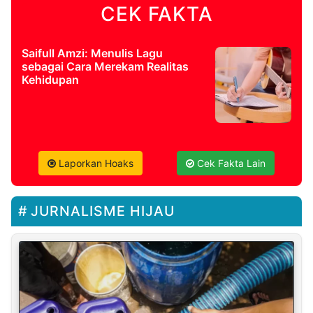
CEK FAKTA
Saifull Amzi: Menulis Lagu
sebagai Cara Merekam Realitas
Kehidupan
Laporkan Hoaks
Cek Fakta Lain
JURNALISME HIJAU