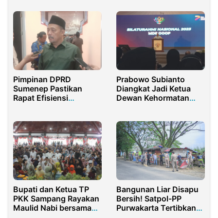
Gorontalo di
Kemenaker
Prabowo Subianto
Pimpinan DPRD
Diangkat Jadi Ketua
Sumenep Pastikan
Dewan Kehormatan
Rapat Efisiensi
MDS, Capres No 2
Sebelum Lebaran
Optimis Raih Mayoritas
Suara di Jabar
Bupati dan Ketua TP
Bangunan Liar Disapu
PKK Sampang Rayakan
Bersih! Satpol-PP
Maulid Nabi bersama
Purwakarta Tertibkan
1000 Anak Yatim
Sepanjang Jalan