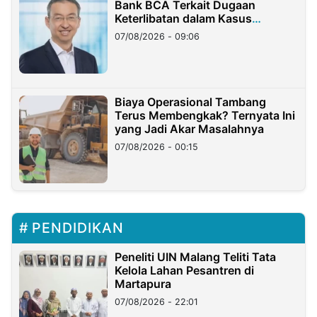
Bank BCA Terkait Dugaan
Keterlibatan dalam Kasus
Hilangnya Dana Nasabah Rp2,58
07/08/2026 - 09:06
Miliar
Biaya Operasional Tambang
Terus Membengkak? Ternyata Ini
yang Jadi Akar Masalahnya
07/08/2026 - 00:15
PENDIDIKAN
Peneliti UIN Malang Teliti Tata
Kelola Lahan Pesantren di
Martapura
07/08/2026 - 22:01