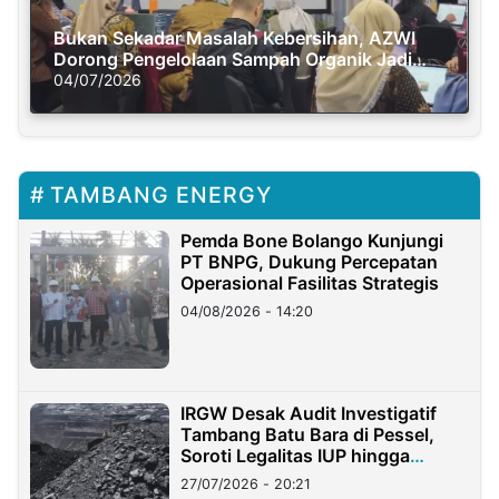
Bukan Sekadar Masalah Kebersihan, AZWI
Dorong Pengelolaan Sampah Organik Jadi
Solusi Krisis Iklim
04/07/2026
TAMBANG ENERGY
Pemda Bone Bolango Kunjungi
PT BNPG, Dukung Percepatan
Operasional Fasilitas Strategis
04/08/2026 - 14:20
IRGW Desak Audit Investigatif
Tambang Batu Bara di Pessel,
Soroti Legalitas IUP hingga
Stockpile
27/07/2026 - 20:21