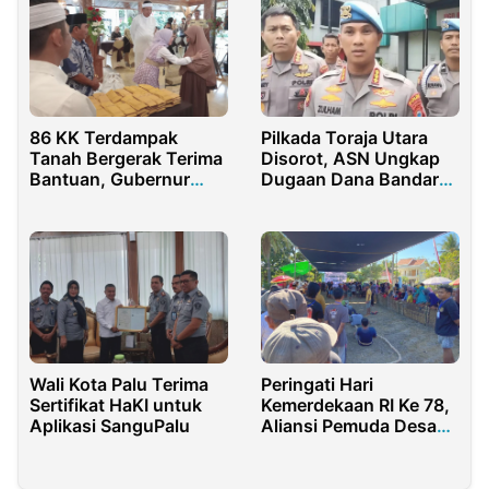
86 KK Terdampak
Pilkada Toraja Utara
Tanah Bergerak Terima
Disorot, ASN Ungkap
Bantuan, Gubernur
Dugaan Dana Bandar
Dedi: Segera
Narkoba untuk
Tinggalkan
Pemenangan Kandidat
Pengungsian!
Wali Kota Palu Terima
Peringati Hari
Sertifikat HaKI untuk
Kemerdekaan RI Ke 78,
Aplikasi SanguPalu
Aliansi Pemuda Desa
Palongan Gelar Lomba
Agustusan