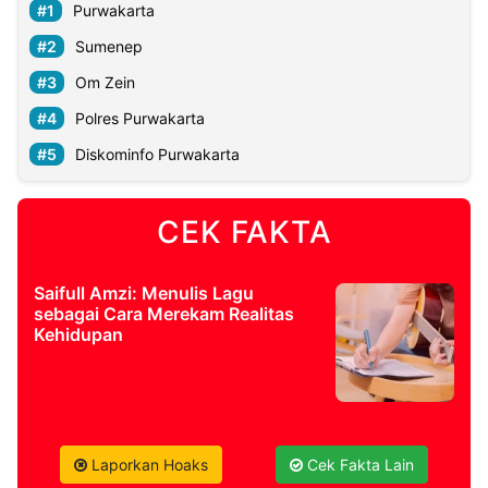
Purwakarta
Sumenep
Om Zein
Polres Purwakarta
Diskominfo Purwakarta
CEK FAKTA
Saifull Amzi: Menulis Lagu
sebagai Cara Merekam Realitas
Kehidupan
Laporkan Hoaks
Cek Fakta Lain