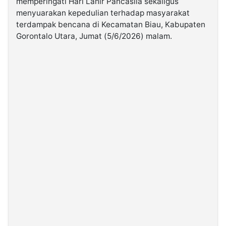
memperingati Hari Lahir Pancasila sekaligus
menyuarakan kepedulian terhadap masyarakat
terdampak bencana di Kecamatan Biau, Kabupaten
©
Kabarbaru.co
Gorontalo Utara, Jumat (5/6/2026) malam.
-
2026
PT.
Kabarbaru
Media
Holding