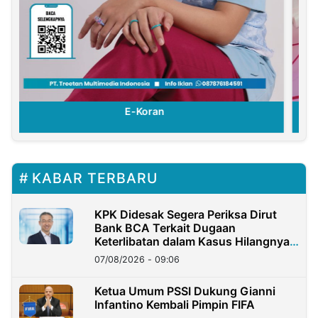
E-Koran
KABAR TERBARU
KPK Didesak Segera Periksa Dirut
Bank BCA Terkait Dugaan
Keterlibatan dalam Kasus Hilangnya
Dana Nasabah Rp2,58 Miliar
07/08/2026 - 09:06
Ketua Umum PSSI Dukung Gianni
Infantino Kembali Pimpin FIFA