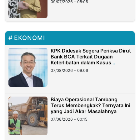
09/07/2026 - 08:05
EKONOMI
KPK Didesak Segera Periksa Dirut
Bank BCA Terkait Dugaan
Keterlibatan dalam Kasus
Hilangnya Dana Nasabah Rp2,58
07/08/2026 - 09:06
Miliar
Biaya Operasional Tambang
Terus Membengkak? Ternyata Ini
yang Jadi Akar Masalahnya
07/08/2026 - 00:15