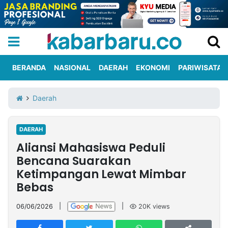
BERANDA
NASIONAL
DAERAH
EKONOMI
PARIWISATA
Informasi
KabarbaruTV
Kirim
Tentang
Daerah
Iklan
Berita
Kami
DAERAH
Berita
Aliansi Mahasiswa Peduli
Nasional
International
Olahraga
Entertainment
Daerah
Pariwisata
Kuliner
Kolom
Bencana Suarakan
Ketimpangan Lewat Mimbar
Bebas
Network
06/06/2026
|
|
20K
views
PT
TREETAN