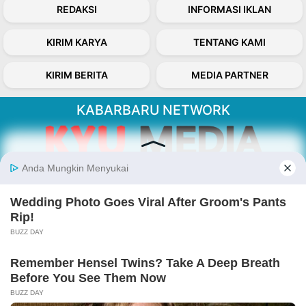
REDAKSI
INFORMASI IKLAN
KIRIM KARYA
TENTANG KAMI
KIRIM BERITA
MEDIA PARTNER
KABARBARU NETWORK
About Our Kabarbaru.co
Kabarbaru.co menyajikan berita aktual dan
inspiratif dari sudut pandang berbaik sangka
serta terverifikasi dari sumber yang tepat.
Follow Kabarbaru