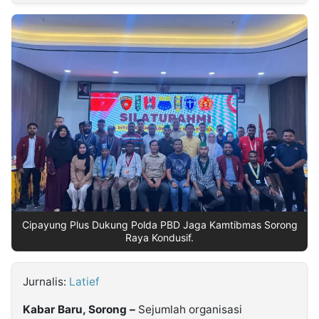
MULTIMEDIA
INDONESIA
Partner
Insight
Suara
Lens
Daily
Jalan
Idealita
Kita
Dinamikapost.com
Radar
Seedbacklink
NTB
Time
IDN
Jogja
Rakyat
News
Notice
Baru
Follow
Kabarbaru
Cipayung Plus Dukung Polda PBD Jaga Kamtibmas Sorong
Raya Kondusif.
Jurnalis:
Latief
Kabar Baru, Sorong –
Sejumlah organisasi