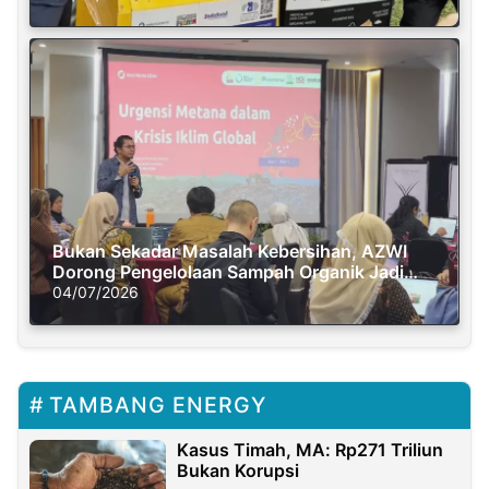
Bukan Sekadar Masalah Kebersihan, AZWI
Dorong Pengelolaan Sampah Organik Jadi
Solusi Krisis Iklim
04/07/2026
TAMBANG ENERGY
Kasus Timah, MA: Rp271 Triliun
Bukan Korupsi