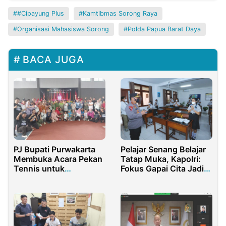
#Cipayung Plus
Kamtibmas Sorong Raya
Organisasi Mahasiswa Sorong
Polda Papua Barat Daya
BACA JUGA
PJ Bupati Purwakarta
Pelajar Senang Belajar
Membuka Acara Pekan
Tatap Muka, Kapolri:
Tennis untuk
Fokus Gapai Cita Jadi
Meningkatkan Prestasi
Kebanggaan Keluarga
Olahraga