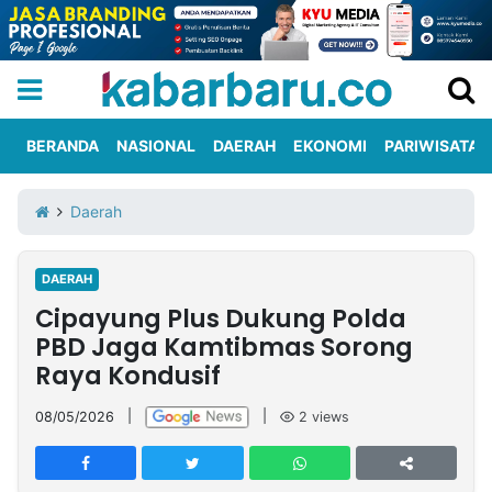
BERANDA
NASIONAL
DAERAH
EKONOMI
PARIWISATA
Informasi
KabarbaruTV
Kirim
Tentang
Daerah
Iklan
Berita
Kami
DAERAH
Berita
Cipayung Plus Dukung Polda
Nasional
International
Olahraga
Entertainment
Daerah
Pariwisata
Kuliner
Kolom
PBD Jaga Kamtibmas Sorong
Raya Kondusif
Network
08/05/2026
|
|
2
views
PT
TREETAN