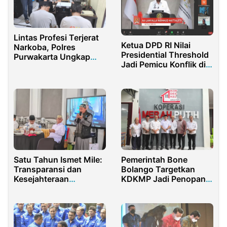
Lintas Profesi Terjerat
Ketua DPD RI Nilai
Narkoba, Polres
Presidential Threshold
Purwakarta Ungkap
Jadi Pemicu Konflik di
Fakta Mengejutkan
Masyarakat Akibat
Polarisasi
Satu Tahun Ismet Mile:
Pemerintah Bone
Transparansi dan
Bolango Targetkan
Kesejahteraan
KDKMP Jadi Penopang
Masyarakat
Ekonomi Desa 2026