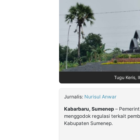
©
Kabarbaru.co
-
2026
PT.
Kabarbaru
Media
Holding
Tugu Keris, 
Jurnalis:
Nurisul Anwar
Kabarbaru, Sumenep
– Pemerint
menggodok regulasi terkait pemb
Kabupaten Sumenep.