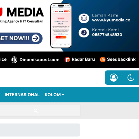
tice
Radar Baru
Seedbacklink
Dinamikapost.com
INTERNASIONAL
KOLOM