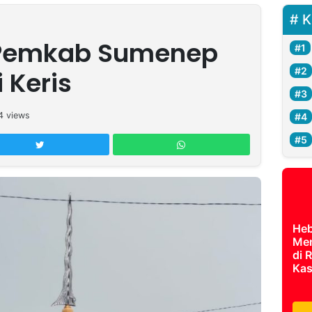
K
r Pemkab Sumenep
 Keris
4
views
Heb
Men
di 
Kas