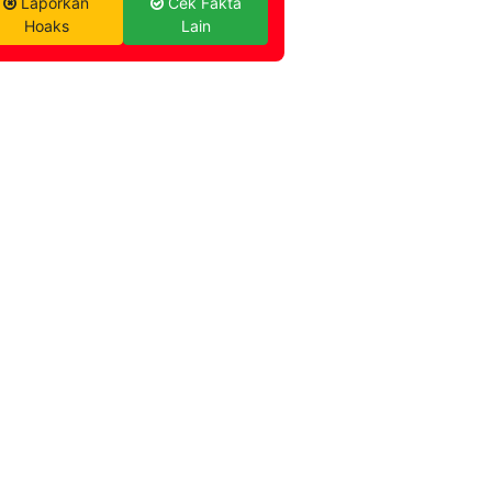
Laporkan
Cek Fakta
Hoaks
Lain