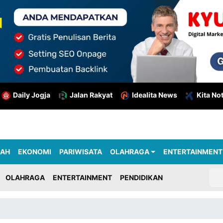
Daily Jogja
Jalan Rakyat
Idealita News
Kita No
RAH
EKONOMI
PARIWISATA
OLAHRAGA
ENTERTAINMENT
OLAHRAGA
ENTERTAINMENT
PENDIDIKAN