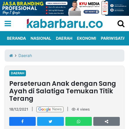
BERANDA
NASIONAL
DAERAH
EKONOMI
PARIWISATA
Informasi
KabarbaruTV
Kirim
Tentang
Daerah
Iklan
Berita
Kami
DAERAH
Berita
Perseteruan Anak dengan Sang
Nasional
International
Olahraga
Entertainment
Daerah
Pariwisata
Kuliner
Kolom
Ayah di Salatiga Temukan Titik
Terang
Network
18/12/2021
|
|
4
views
PT
TREETAN