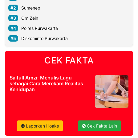
Sumenep
Om Zein
Polres Purwakarta
Diskominfo Purwakarta
CEK FAKTA
Saifull Amzi: Menulis Lagu
sebagai Cara Merekam Realitas
Kehidupan
Laporkan Hoaks
Cek Fakta Lain