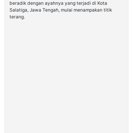
beradik dengan ayahnya yang terjadi di Kota
Salatiga, Jawa Tengah, mulai menampakan titik
©
terang.
Kabarbaru.co
-
2026
PT.
Kabarbaru
Media
Holding