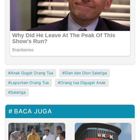
Anak Gugat Orang Tua
Dian dan Dion Salatiga
Laporkan Orang Tua
Orang tua Digugat Anak
Salatiga
BACA JUGA