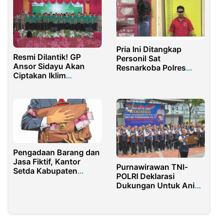
Pria Ini Ditangkap
Resmi Dilantik! GP
Personil Sat
Ansor Sidayu Akan
Resnarkoba Polres
Ciptakan Iklim
Rohul Dalam Kasus
Organisasi Solutif
Sabu 6,36 Gram
Pengadaan Barang dan
Jasa Fiktif, Kantor
Purnawirawan TNI-
Setda Kabupaten
POLRI Deklarasi
Sorong Digeledah
Dukungan Untuk Anies
Baswedan