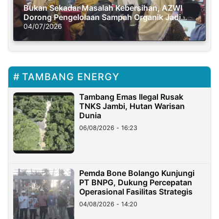
Bukan Sekadar Masalah Kebersihan, AZWI
Dorong Pengelolaan Sampah Organik Jadi
Solusi Krisis Iklim
04/07/2026
TAMBANG ENERGY
Tambang Emas Ilegal Rusak
TNKS Jambi, Hutan Warisan
Dunia
06/08/2026 - 16:23
Pemda Bone Bolango Kunjungi
PT BNPG, Dukung Percepatan
Operasional Fasilitas Strategis
04/08/2026 - 14:20