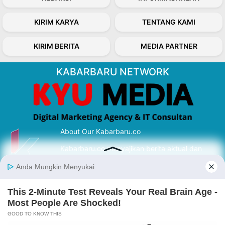
KIRIM KARYA
TENTANG KAMI
KIRIM BERITA
MEDIA PARTNER
KABARBARU NETWORK
About Our Kabarbaru.co
Kabarbaru.co menyajikan berita aktual dan
inspiratif dari sudut pandang berbaik sangka
serta terverifikasi dari sumber yang tepat.
Follow Kabarbaru