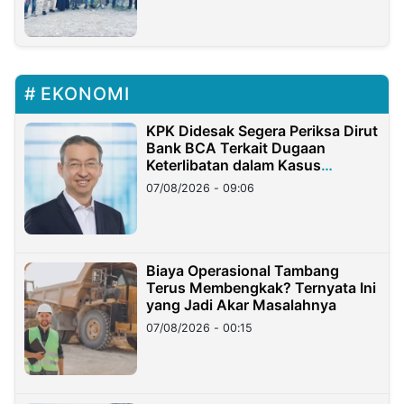
EKONOMI
KPK Didesak Segera Periksa Dirut
Bank BCA Terkait Dugaan
Keterlibatan dalam Kasus
Hilangnya Dana Nasabah Rp2,58
07/08/2026 - 09:06
Miliar
Biaya Operasional Tambang
Terus Membengkak? Ternyata Ini
yang Jadi Akar Masalahnya
07/08/2026 - 00:15