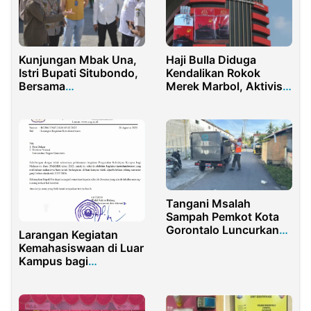
Haji Bulla Diduga
Kunjungan Mbak Una,
Kendalikan Rokok
Istri Bupati Situbondo,
Merek Marbol, Aktivis
Bersama
Desak KPK Segera
Diskoperindag
Bertindak!
Situbondo ke Kana
Factory Dukung
Pengembangan
Industri Kosmetik Lokal
Tangani Msalah
Sampah Pemkot Kota
Gorontalo Luncurkan
Larangan Kegiatan
Gerobak Motor
Kemahasiswaan di Luar
Pengangkut Sampah
Kampus bagi
Mahasiswa Baru UNG
Semester Ganjil
2025/2026