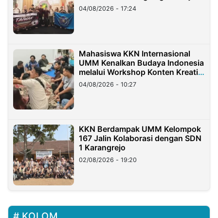
Migran Indonesia di Taiwan
04/08/2026 - 17:24
Mahasiswa KKN Internasional
UMM Kenalkan Budaya Indonesia
melalui Workshop Konten Kreatif
di Taiwan
04/08/2026 - 10:27
KKN Berdampak UMM Kelompok
167 Jalin Kolaborasi dengan SDN
1 Karangrejo
02/08/2026 - 19:20
KOLOM