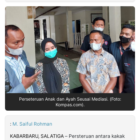
MULTIMEDIA
INDONESIA
Partner
Insight
Suara
Lens
Daily
Jalan
Idealita
Kita
Radar
Seedbacklink
NTB
Time
IDN
Jogja
Rakyat
News
Notice
Baru
Follow
Kabarbaru
Perseteruan Anak dan Ayah Seusai Mediasi. (Foto:
Kompas.com).
:
M. Saiful Rohman
KABARBARU, SALATIGA
– Persteruan antara kakak