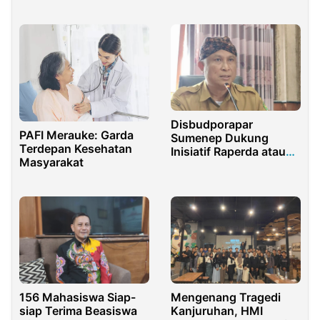
Ajukan Praperadilan
Pandeglang Ungkap
Aksi Berbahaya di
Jalan Raya
Disbudporapar
PAFI Merauke: Garda
Sumenep Dukung
Terdepan Kesehatan
Inisiatif Raperda atau
Masyarakat
Perbup Kalender Event
dan EO
Mengenang Tragedi
156 Mahasiswa Siap-
Kanjuruhan, HMI
siap Terima Beasiswa