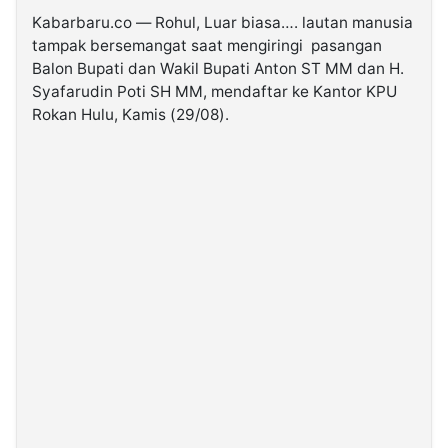
Kabarbaru.co — Rohul, Luar biasa…. lautan manusia
tampak bersemangat saat mengiringi pasangan
©
Kabarbaru.co
Balon Bupati dan Wakil Bupati Anton ST MM dan H.
-
2026
Syafarudin Poti SH MM, mendaftar ke Kantor KPU
Rokan Hulu, Kamis (29/08).
PT.
Kabarbaru
Media
Holding