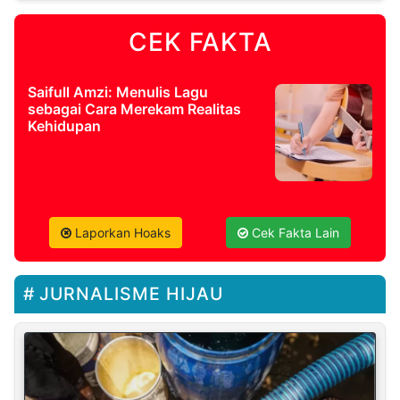
CEK FAKTA
Saifull Amzi: Menulis Lagu
sebagai Cara Merekam Realitas
Kehidupan
Laporkan Hoaks
Cek Fakta Lain
JURNALISME HIJAU