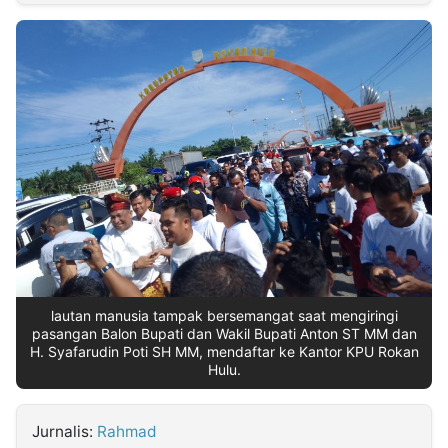
MULTIMEDIA
INDONESIA
Partner
Insight
Suara
Lens
Daily
Jalan
Idealita
Kita
Radar
Seedbacklink
NTB
Time
IDN
Jogja
Rakyat
News
Notice
Baru
Follow
Kabarbaru
lautan manusia tampak bersemangat saat mengiringi
pasangan Balon Bupati dan Wakil Bupati Anton ST MM dan
H. Syafarudin Poti SH MM, mendaftar ke Kantor KPU Rokan
Hulu.
Jurnalis:
Rahmad