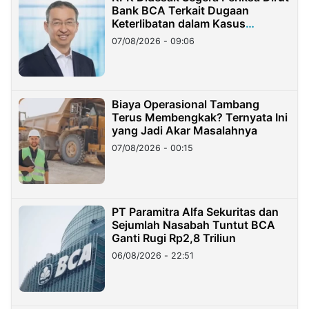
Bank BCA Terkait Dugaan
Keterlibatan dalam Kasus
Hilangnya Dana Nasabah Rp2,58
07/08/2026 - 09:06
Miliar
Biaya Operasional Tambang
Terus Membengkak? Ternyata Ini
yang Jadi Akar Masalahnya
07/08/2026 - 00:15
PT Paramitra Alfa Sekuritas dan
Sejumlah Nasabah Tuntut BCA
Ganti Rugi Rp2,8 Triliun
06/08/2026 - 22:51