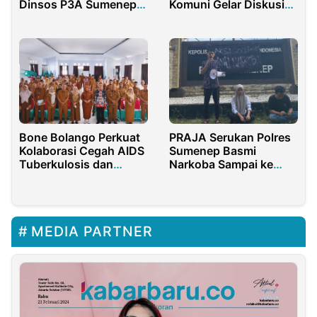
Komuni Gelar Diskusi
Dinsos P3A Sumenep
Publik dan Nobar
Tahun 2025
Bone Bolango Perkuat
PRAJA Serukan Polres
Kolaborasi Cegah AIDS
Sumenep Basmi
Tuberkulosis dan
Narkoba Sampai ke
Malaria
Akarnya
MEDIA PARTNER