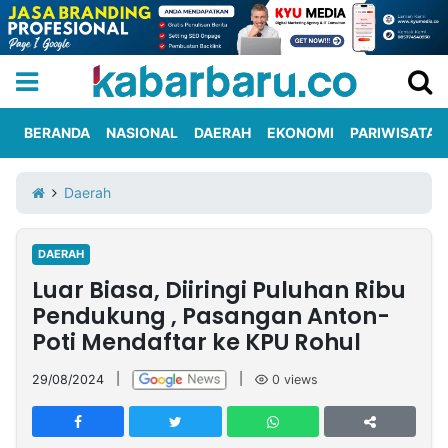
BERANDA
NASIONAL
DAERAH
EKONOMI
PARIWISATA
Informasi
KabarbaruTV
Kirim
Tentang
Daerah
Iklan
Berita
Kami
DAERAH
Berita
Luar Biasa, Diiringi Puluhan Ribu
Nasional
International
Olahraga
Entertainment
Daerah
Pariwisata
Kuliner
Kolom
Pendukung , Pasangan Anton-
Poti Mendaftar ke KPU Rohul
Network
29/08/2024
|
|
0
views
PT
TREETAN