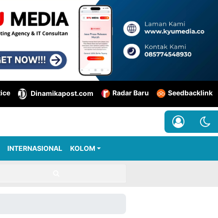
tice
Radar Baru
Seedbacklink
Dinamikapost.com
INTERNASIONAL
KOLOM