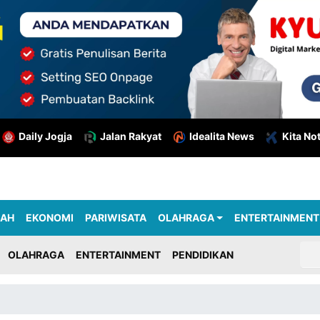
Daily Jogja
Jalan Rakyat
Idealita News
Kita No
RAH
EKONOMI
PARIWISATA
OLAHRAGA
ENTERTAINMENT
OLAHRAGA
ENTERTAINMENT
PENDIDIKAN