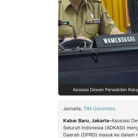
©
Kabarbaru.co
-
2026
PT.
Kabarbaru
Media
Holding
Asosiasi Dewan Perwakilan Raky
Jurnalis:
TIM Gorontalo
Kabar Baru, Jakarta–
Asosiasi D
Seluruh Indonesia (ADKASI) men
Daerah (DPRD) masuk ke dalam r