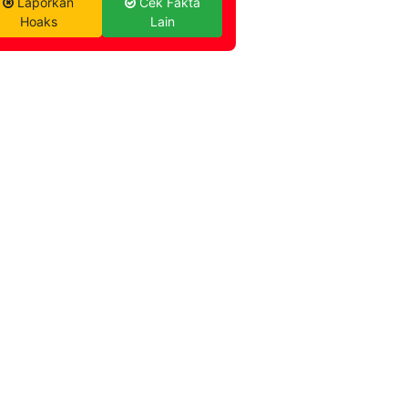
Laporkan
Cek Fakta
Hoaks
Lain