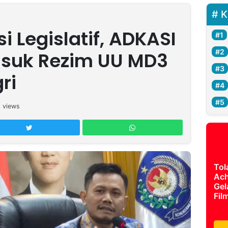
K
i Legislatif, ADKASI
asuk Rezim UU MD3
ri
1
views
Tol
Ach
Gel
Fil