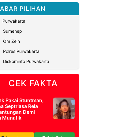
ABAR PILIHAN
Purwakarta
Sumenep
Om Zein
Polres Purwakarta
Diskominfo Purwakarta
CEK FAKTA
ak Pakai Stuntman,
a Septriasa Rela
antungan Demi
m Munafik