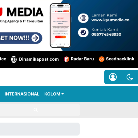
ice
Radar Baru
Seedbacklink
Dinamikapost.com
INTERNASIONAL
KOLOM