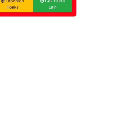
Laporkan
Cek Fakta
Hoaks
Lain