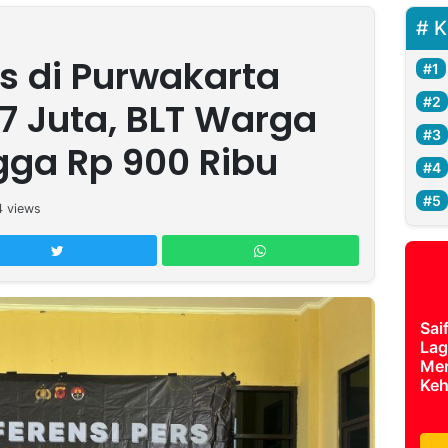
K
 di Purwakarta
7 Juta, BLT Warga
gga Rp 900 Ribu
4
views
Sai
Lag
Mer
Keh