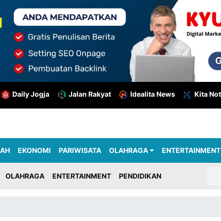
Daily Jogja
Jalan Rakyat
Idealita News
Kita Not
RAH
EKONOMI
PARIWISATA
OLAHRAGA
ENTERTAINMENT
OLAHRAGA
ENTERTAINMENT
PENDIDIKAN