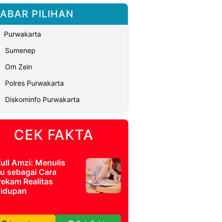
ABAR PILIHAN
Purwakarta
Sumenep
Om Zein
Polres Purwakarta
Diskominfo Purwakarta
CEK FAKTA
full Amzi: Menulis
u sebagai Cara
ekam Realitas
idupan