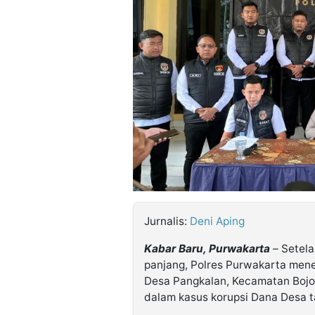
©
Kabarbaru.co
-
2026
PT.
Kabarbaru
Media
Holding
Jurnalis:
Deni Aping
Kabar Baru, Purwakarta
– Setela
panjang, Polres Purwakarta men
Desa Pangkalan, Kecamatan Bojo
dalam kasus korupsi Dana Desa 