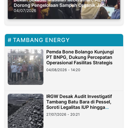
Dorong Pengelolaan Sampah Organik Jadi
Solusi Krisis Iklim
04/07/2026
TAMBANG ENERGY
Pemda Bone Bolango Kunjungi
PT BNPG, Dukung Percepatan
Operasional Fasilitas Strategis
04/08/2026 - 14:20
IRGW Desak Audit Investigatif
Tambang Batu Bara di Pessel,
Soroti Legalitas IUP hingga
Stockpile
27/07/2026 - 20:21