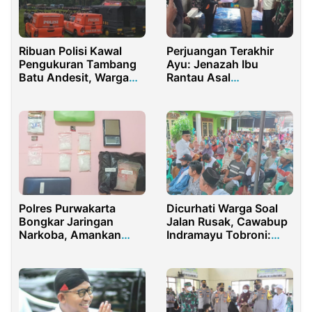
Ribuan Polisi Kawal
Perjuangan Terakhir
Pengukuran Tambang
Ayu: Jenazah Ibu
Batu Andesit, Warga
Rantau Asal
Wadas: Alerta!
Purwakarta
Dipulangkan Setelah 3
Tahun di Bangka
Belitung
Polres Purwakarta
Dicurhati Warga Soal
Bongkar Jaringan
Jalan Rusak, Cawabup
Narkoba, Amankan
Indramayu Tobroni:
41,57 Gram Sabu dari
Tahun Depan Kita
Tangan Pengedar
Beresi