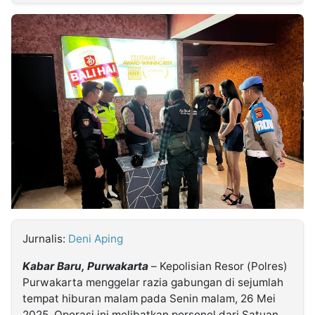
MULTIMEDIA
INDONESIA
Partner
Insight
Suara
Lens
Daily
Jalan
Idealita
Kita
Dinamikapost.com
Radar
Seedbacklink
NTB
Time
IDN
Jogja
Rakyat
News
Notice
Baru
Follow
Kabarbaru
Jurnalis:
Deni Aping
Kabar Baru, Purwakarta
– Kepolisian Resor (Polres)
Purwakarta menggelar razia gabungan di sejumlah
tempat hiburan malam pada Senin malam, 26 Mei
2025. Operasi ini melibatkan personel dari Satuan