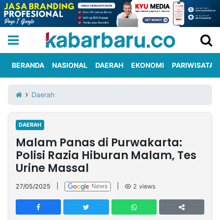
BERANDA
NASIONAL
DAERAH
EKONOMI
PARIWISATA
Informasi
KabarbaruTV
Kirim
Tentang
Daerah
Iklan
Berita
Kami
DAERAH
Berita
Malam Panas di Purwakarta:
Nasional
International
Olahraga
Entertainment
Daerah
Pariwisata
Kuliner
Kolom
Polisi Razia Hiburan Malam, Tes
Urine Massal
Network
27/05/2025
|
|
2
views
PT
TREETAN