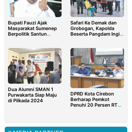
Bupati Fauzi Ajak
Safari Ke Demak dan
Masyarakat Sumenep
Grobogan, Kapolda
Berpolitik Santun
Beserta Pangdam Ingin
Jelang Pemilu 2024
Vaksinasi Semarang
Raya Capai 70 Persen
Dua Alumni SMAN 1
DPRD Kota Cirebon
Purwakarta Siap Maju
Berharap Pemkot
di Pilkada 2024
Penuhi 20 Persen RTH
Publik Sesuai Amanat
Undang-undang