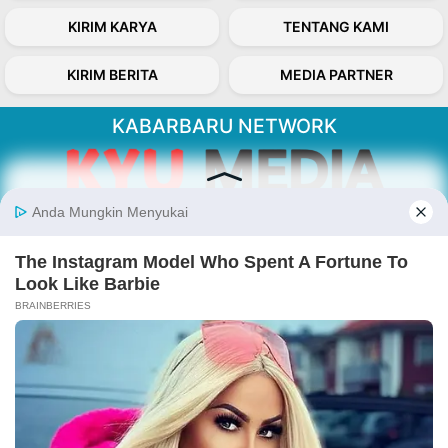
KIRIM KARYA
TENTANG KAMI
KIRIM BERITA
MEDIA PARTNER
KABARBARU NETWORK
About Our Kabarbaru.co
Kabarbaru.co menyajikan berita aktual dan
inspiratif dari sudut pandang berbaik sangka
serta terverifikasi dari sumber yang tepat.
Follow Kabarbaru