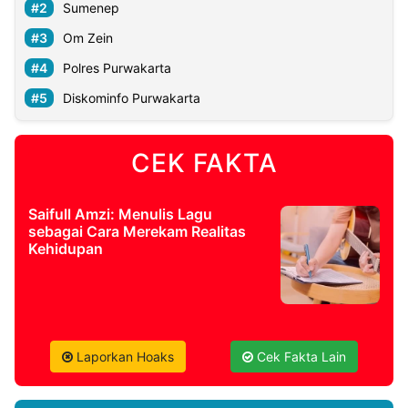
Sumenep
Om Zein
Polres Purwakarta
Diskominfo Purwakarta
CEK FAKTA
Saifull Amzi: Menulis Lagu
sebagai Cara Merekam Realitas
Kehidupan
Laporkan Hoaks
Cek Fakta Lain