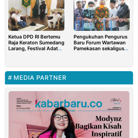
Pengukuhan Pengurus
Ketua DPD RI Bertemu
Baru Forum Wartawan
Raja Keraton Sumedang
Pamekasan sekaligus
Larang, Festival Adat
Luncurkan Gedung
Kerajaan Nusantara I
Studi Pers
Siap Digelar
MEDIA PARTNER