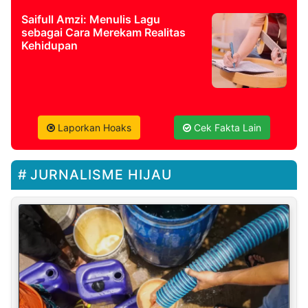
Saifull Amzi: Menulis Lagu
sebagai Cara Merekam Realitas
Kehidupan
Laporkan Hoaks
Cek Fakta Lain
JURNALISME HIJAU