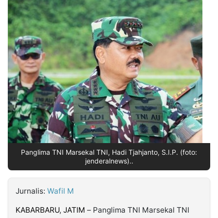
MULTIMEDIA
INDONESIA
Partner
Insight
Suara
Lens
Daily
Jalan
Idealita
Kita
Dinamikapost.com
Radar
Seedbacklink
NTB
Time
IDN
Jogja
Rakyat
News
Notice
Baru
Follow
Kabarbaru
Panglima TNI Marsekal TNI, Hadi Tjahjanto, S.I.P. (foto:
jenderalnews)..
Jurnalis:
Wafil M
KABARBARU
,
JATIM
– Panglima TNI Marsekal TNI