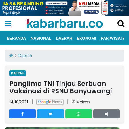
BERANDA
NASIONAL
DAERAH
EKONOMI
PARIWISATA
Informasi
KabarbaruTV
Kirim
Tentang
Daerah
Iklan
Berita
Kami
DAERAH
Berita
Panglima TNI Tinjau Serbuan
Nasional
International
Olahraga
Entertainment
Daerah
Pariwisata
Kuliner
Kolom
Vaksinasi di RSNU Banyuwangi
14/10/2021
|
|
4
views
Network
PT
TREETAN