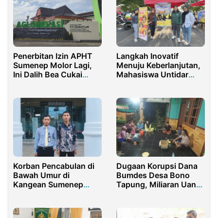
Penerbitan Izin APHT
Langkah Inovatif
Sumenep Molor Lagi,
Menuju Keberlanjutan,
Ini Dalih Bea Cukai
Mahasiswa Untidar
Madura
Pasarkan Keranjang
Belanja Daur Ulang
Korban Pencabulan di
Dugaan Korupsi Dana
Bawah Umur di
Bumdes Desa Bono
Kangean Sumenep
Tapung, Miliaran Uang
Tuntut Keadilan
Nasabah Raib