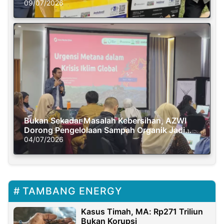
Semasa Piknik
09/07/2026
Bukan Sekadar Masalah Kebersihan, AZWI
Dorong Pengelolaan Sampah Organik Jadi
Solusi Krisis Iklim
04/07/2026
TAMBANG ENERGY
Kasus Timah, MA: Rp271 Triliun
Bukan Korupsi