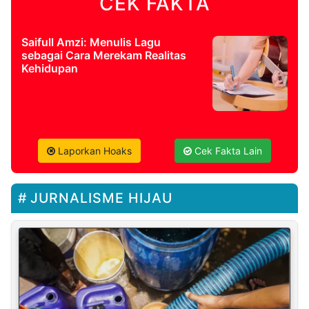
CEK FAKTA
Saifull Amzi: Menulis Lagu
sebagai Cara Merekam Realitas
Kehidupan
Laporkan Hoaks
Cek Fakta Lain
JURNALISME HIJAU