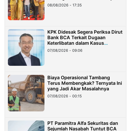
08/08/2026 - 17:35
KPK Didesak Segera Periksa Dirut
Bank BCA Terkait Dugaan
Keterlibatan dalam Kasus
Hilangnya Dana Nasabah Rp2,58
07/08/2026 - 09:06
Miliar
Biaya Operasional Tambang
Terus Membengkak? Ternyata Ini
yang Jadi Akar Masalahnya
07/08/2026 - 00:15
PT Paramitra Alfa Sekuritas dan
Sejumlah Nasabah Tuntut BCA