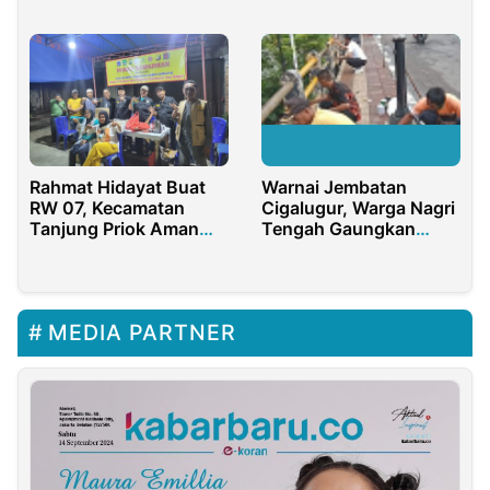
Uang Rp1,5 Miliar
Pemuda Unggul
Rahmat Hidayat Buat
Warnai Jembatan
RW 07, Kecamatan
Cigalugur, Warga Nagri
Tanjung Priok Aman
Tengah Gaungkan
Dari Tawuran
Semangat Peduli
Lingkungan
MEDIA PARTNER