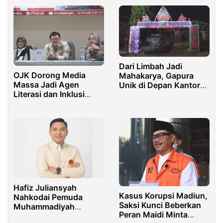
Dari Limbah Jadi
OJK Dorong Media
Mahakarya, Gapura
Massa Jadi Agen
Unik di Depan Kantor
Literasi dan Inklusi
Bupati Purwakarta
Keuangan
Bikin Publik Terpukau
Hafiz Juliansyah
Kasus Korupsi Madiun,
Nahkodai Pemuda
Saksi Kunci Beberkan
Muhammadiyah
Peran Maidi Minta
Tangsel, Siap Bawa