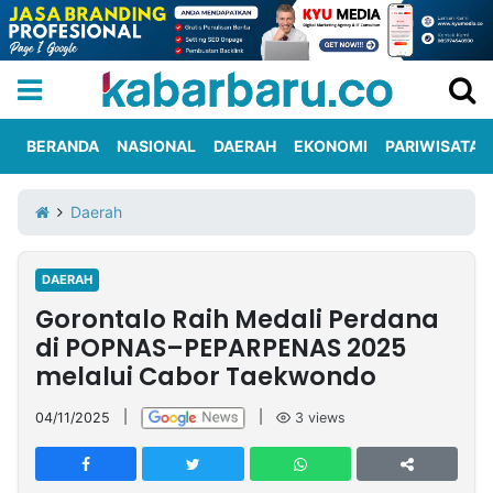
BERANDA
NASIONAL
DAERAH
EKONOMI
PARIWISATA
Informasi
KabarbaruTV
Kirim
Tentang
Daerah
Iklan
Berita
Kami
DAERAH
Berita
Gorontalo Raih Medali Perdana
Nasional
International
Olahraga
Entertainment
Daerah
Pariwisata
Kuliner
Kolom
di POPNAS–PEPARPENAS 2025
melalui Cabor Taekwondo
Network
04/11/2025
|
|
3
views
PT
TREETAN