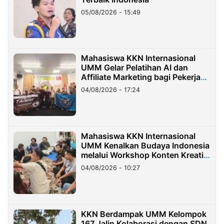
05/08/2026 - 15:49
Mahasiswa KKN Internasional
UMM Gelar Pelatihan AI dan
Affiliate Marketing bagi Pekerja
Migran Indonesia di Taiwan
04/08/2026 - 17:24
Mahasiswa KKN Internasional
UMM Kenalkan Budaya Indonesia
melalui Workshop Konten Kreatif
di Taiwan
04/08/2026 - 10:27
KKN Berdampak UMM Kelompok
167 Jalin Kolaborasi dengan SDN