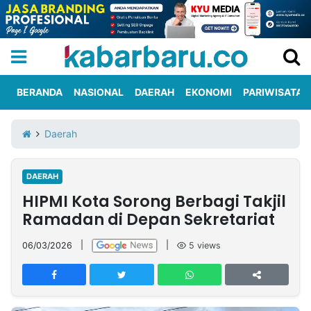
BERANDA
NASIONAL
DAERAH
EKONOMI
PARIWISATA
Informasi
KabarbaruTV
Kirim
Tentang
Daerah
Iklan
Berita
Kami
DAERAH
Berita
HIPMI Kota Sorong Berbagi Takjil
Nasional
International
Olahraga
Entertainment
Daerah
Pariwisata
Kuliner
Kolom
Ramadan di Depan Sekretariat
06/03/2026
|
|
5
views
Network
PT
TREETAN