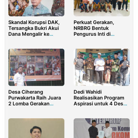
Skandal Korupsi DAK,
Perkuat Gerakan,
Tersangka Bukri Akui
NRBRG Bentuk
Dana Mengalir ke
Pengurus Inti di
Kantong Gubernur
Kecamatan Bone
Jambi Al Haris
Desa Ciherang
Dedi Wahidi
Purwakarta Raih Juara
Realisasikan Program
2 Lomba Gerakan
Aspirasi untuk 4 Desa
Keluarga Sehat
di Indramayu, Nilainya
Tanggap Tangguh
Milyaran Rupiah
Bencana Tingkat
Provinsi Jabar 2024