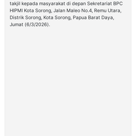
takjil kepada masyarakat di depan Sekretariat BPC
HIPMI Kota Sorong, Jalan Maleo No.4, Remu Utara,
©
Distrik Sorong, Kota Sorong, Papua Barat Daya,
Kabarbaru.co
-
Jumat (6/3/2026).
2026
PT.
Kabarbaru
Media
Holding