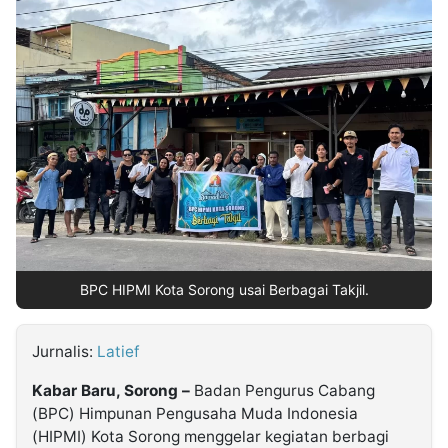
MULTIMEDIA
INDONESIA
Partner
Insight
Suara
Lens
Daily
Jalan
Idealita
Kita
Dinamikapost.com
Radar
Seedbacklink
NTB
Time
IDN
Jogja
Rakyat
News
Notice
Baru
Follow
Kabarbaru
BPC HIPMI Kota Sorong usai Berbagai Takjil.
Jurnalis:
Latief
Kabar Baru, Sorong –
Badan Pengurus Cabang
(BPC) Himpunan Pengusaha Muda Indonesia
(HIPMI) Kota Sorong menggelar kegiatan berbagi