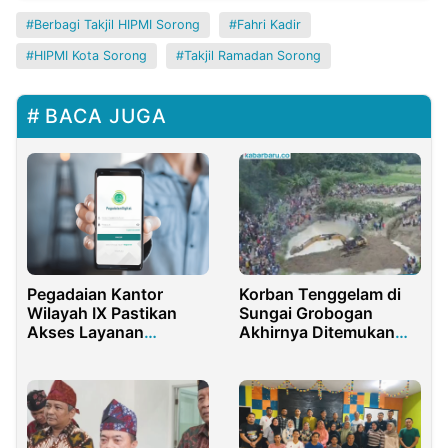
Berbagi Takjil HIPMI Sorong
Fahri Kadir
HIPMI Kota Sorong
Takjil Ramadan Sorong
BACA JUGA
Pegadaian Kantor
Korban Tenggelam di
Wilayah IX Pastikan
Sungai Grobogan
Akses Layanan
Akhirnya Ditemukan
Keuangan Tetap
Setelah Empat Hari
Mudah dan Aman
Pencarian Intensif