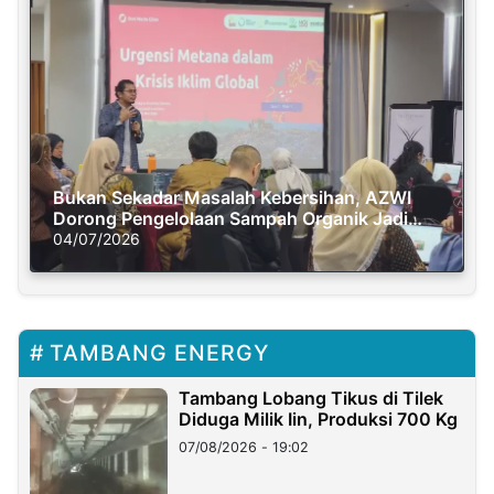
Bukan Sekadar Masalah Kebersihan, AZWI
Dorong Pengelolaan Sampah Organik Jadi
Solusi Krisis Iklim
04/07/2026
TAMBANG ENERGY
Tambang Lobang Tikus di Tilek
Diduga Milik Iin, Produksi 700 Kg
07/08/2026 - 19:02