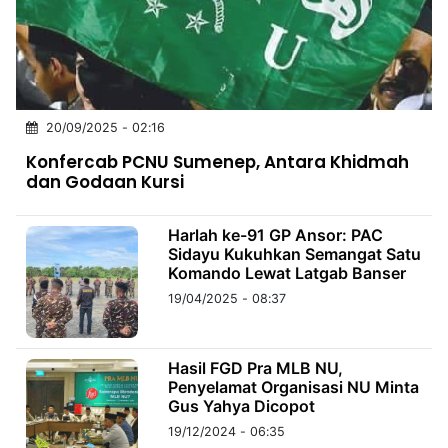
MULTIMEDIA
INDONESIA
Partner
20/09/2025 - 02:16
Insight
Suara
Lens
Daily
Jalan
Idealita
Kita
Dinamikapost.com
Radar
Seedbacklink
Konfercab PCNU Sumenep, Antara Khidmah
NTB
Time
IDN
Jogja
Rakyat
News
Notice
Baru
dan Godaan Kursi
Follow
Kabarbaru
Harlah ke-91 GP Ansor: PAC
Sidayu Kukuhkan Semangat Satu
Komando Lewat Latgab Banser
19/04/2025 - 08:37
Hasil FGD Pra MLB NU,
Penyelamat Organisasi NU Minta
Gus Yahya Dicopot
19/12/2024 - 06:35