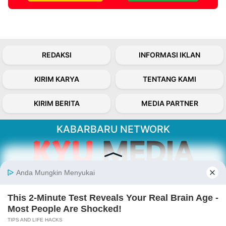
REDAKSI
INFORMASI IKLAN
KIRIM KARYA
TENTANG KAMI
KIRIM BERITA
MEDIA PARTNER
KABARBARU NETWORK
About Our Kabarbaru.co
Kabarbaru.co menyajikan berita aktual dan
inspiratif dari sudut pandang berbaik sangka
serta terverifikasi dari sumber yang tepat.