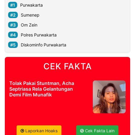
Purwakarta
Sumenep
Om Zein
Polres Purwakarta
Diskominfo Purwakarta
CEK FAKTA
Tolak Pakai Stuntman, Acha
Septriasa Rela Gelantungan
Demi Film Munafik
Laporkan Hoaks
Cek Fakta Lain