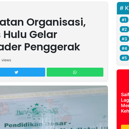
K
tan Organisasi,
Hulu Gelar
ader Penggerak
0
views
Sai
Lag
Mer
Keh