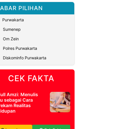
ABAR PILIHAN
Purwakarta
Sumenep
Om Zein
Polres Purwakarta
Diskominfo Purwakarta
CEK FAKTA
full Amzi: Menulis
u sebagai Cara
ekam Realitas
idupan