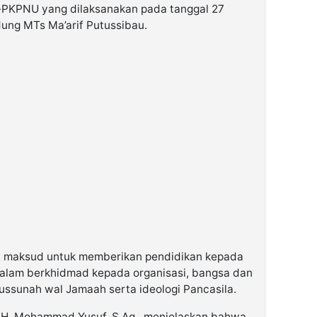
-PKPNU yang dilaksanakan pada tanggal 27
ung MTs Ma’arif Putussibau.
an maksud untuk memberikan pendidikan kepada
dalam berkhidmad kepada organisasi, bangsa dan
ssunah wal Jamaah serta ideologi Pancasila.
.H. Mohammad Yusuf, S.Ag., menjelaskan bahwa