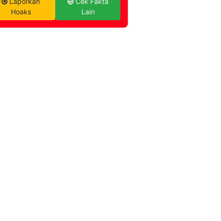
Laporkan
Cek Fakta
Hoaks
Lain