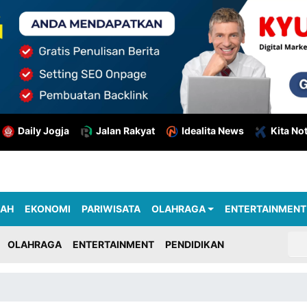
Daily Jogja
Jalan Rakyat
Idealita News
Kita No
RAH
EKONOMI
PARIWISATA
OLAHRAGA
ENTERTAINMENT
OLAHRAGA
ENTERTAINMENT
PENDIDIKAN