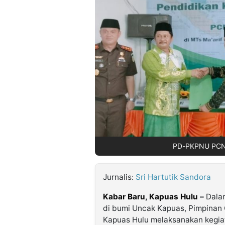
©
Kabarbaru.co
-
2026
PT.
Kabarbaru
Media
Holding
PD-PKPNU PCNU 
Jurnalis:
Sri Hartutik Sandora
Kabar Baru
,
Kapuas Hulu
–
Dalam
di bumi Uncak Kapuas, Pimpina
Kapuas Hulu melaksanakan kegia