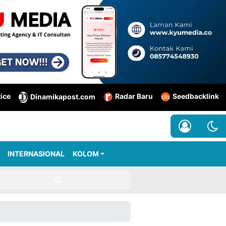
tice
Radar Baru
Seedbacklink
Dinamikapost.com
INTERNASIONAL
KOLOM