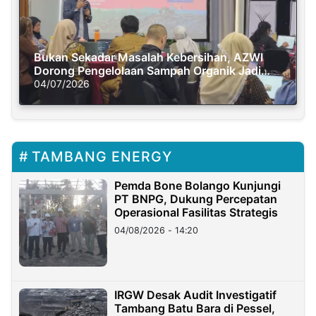
Bukan Sekadar Masalah Kebersihan, AZWI
Dorong Pengelolaan Sampah Organik Jadi
Solusi Krisis Iklim
04/07/2026
TAMBANG ENERGY
Pemda Bone Bolango Kunjungi
PT BNPG, Dukung Percepatan
Operasional Fasilitas Strategis
04/08/2026 - 14:20
IRGW Desak Audit Investigatif
Tambang Batu Bara di Pessel,