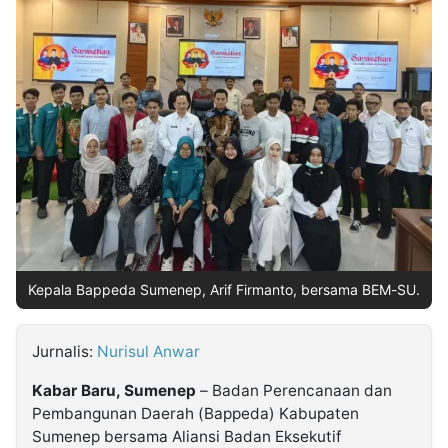
MULTIMEDIA
INDONESIA
Partner
Insight
Suara
Lens
Daily
Jalan
Idealita
Kita
Dinamikapost.com
Radar
Seedbacklink
NTB
Time
IDN
Jogja
Rakyat
News
Notice
Baru
Follow
Kabarbaru
Kepala Bappeda Sumenep, Arif Firmanto, bersama BEM-SU.
Jurnalis:
Nurisul Anwar
Kabar Baru, Sumenep
– Badan Perencanaan dan
Pembangunan Daerah (Bappeda) Kabupaten
Sumenep bersama Aliansi Badan Eksekutif