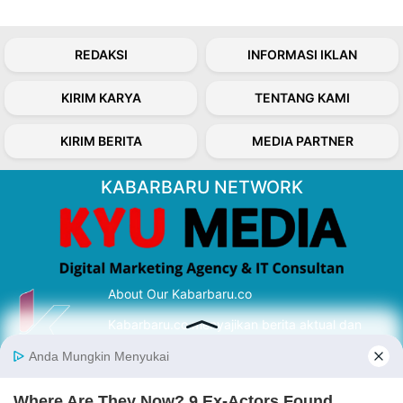
REDAKSI
INFORMASI IKLAN
KIRIM KARYA
TENTANG KAMI
KIRIM BERITA
MEDIA PARTNER
KABARBARU NETWORK
About Our Kabarbaru.co
Kabarbaru.co menyajikan berita aktual dan
inspiratif dari sudut pandang berbaik sangka
serta terverifikasi dari sumber yang tepat.
Follow Kabarbaru