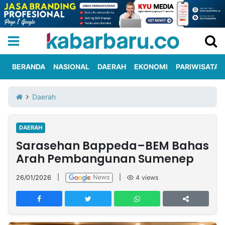
BERANDA
NASIONAL
DAERAH
EKONOMI
PARIWISATA
Informasi
KabarbaruTV
Kirim
Tentang
Daerah
Iklan
Berita
Kami
DAERAH
Berita
Sarasehan Bappeda–BEM Bahas
Nasional
International
Olahraga
Entertainment
Daerah
Pariwisata
Kuliner
Kolom
Arah Pembangunan Sumenep
26/01/2026
|
|
4
views
Network
PT
TREETAN