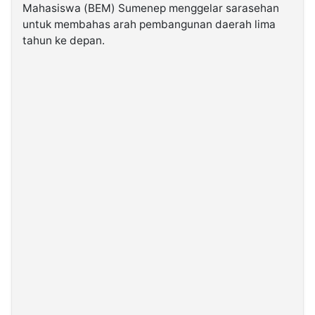
Mahasiswa (BEM) Sumenep menggelar sarasehan
untuk membahas arah pembangunan daerah lima
©
tahun ke depan.
Kabarbaru.co
-
2026
PT.
Kabarbaru
Media
Holding