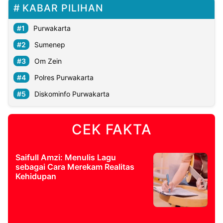
KABAR PILIHAN
Purwakarta
Sumenep
Om Zein
Polres Purwakarta
Diskominfo Purwakarta
CEK FAKTA
Saifull Amzi: Menulis Lagu
sebagai Cara Merekam Realitas
Kehidupan