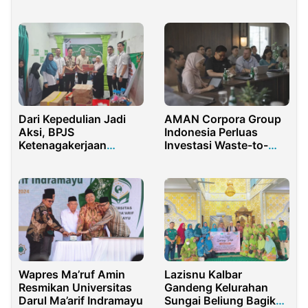
Kelayakan Hidup Para
Atlet
Dari Kepedulian Jadi
AMAN Corpora Group
Aksi, BPJS
Indonesia Perluas
Ketenagakerjaan
Investasi Waste-to-
Purwakarta Berbagi ke
Energy, Siapkan
Sesama
Ekspansi ke Pasar
Karbon Hijau
Wapres Ma’ruf Amin
Lazisnu Kalbar
Resmikan Universitas
Gandeng Kelurahan
Darul Ma’arif Indramayu
Sungai Beliung Bagikan