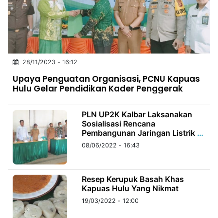
MULTIMEDIA
INDONESIA
Partner
28/11/2023 - 16:12
Insight
Suara
Lens
Daily
Jalan
Idealita
Kita
Dinamikapost.com
Radar
Seedbacklink
Upaya Penguatan Organisasi, PCNU Kapuas
NTB
Time
IDN
Jogja
Rakyat
News
Notice
Baru
Hulu Gelar Pendidikan Kader Penggerak
Follow
Kabarbaru
PLN UP2K Kalbar Laksanakan
Sosialisasi Rencana
Pembangunan Jaringan Listrik di
4 Desa
08/06/2022 - 16:43
Resep Kerupuk Basah Khas
Kapuas Hulu Yang Nikmat
19/03/2022 - 12:00