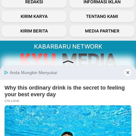
REDAKSI
INFORMASI IKLAN
KIRIM KARYA
TENTANG KAMI
KIRIM BERITA
MEDIA PARTNER
KABARBARU NETWORK
About Our Kabarbaru.co
Kabarbaru.co menyajikan berita aktual dan
inspiratif dari sudut pandang berbaik sangka
serta terverifikasi dari sumber yang tepat.
Follow Kabarbaru