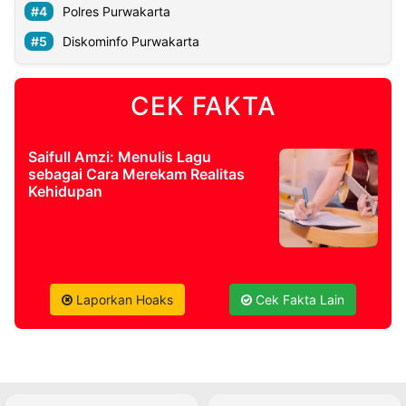
Polres Purwakarta
Diskominfo Purwakarta
CEK FAKTA
Saifull Amzi: Menulis Lagu
sebagai Cara Merekam Realitas
Kehidupan
Laporkan Hoaks
Cek Fakta Lain