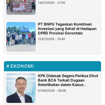
Lampung
14/07/2026 - 21:50
PT BNPG Tegaskan Komitmen
Investasi yang Sehat di Hadapan
DPRD Provinsi Gorontalo
12/07/2026 - 10:40
EKONOMI
KPK Didesak Segera Periksa Dirut
Bank BCA Terkait Dugaan
Keterlibatan dalam Kasus
Hilangnya Dana Nasabah Rp2,58
07/08/2026 - 09:06
Miliar