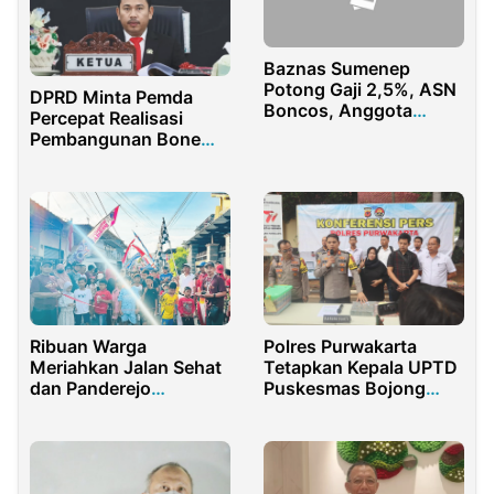
Baznas Sumenep
Potong Gaji 2,5%, ASN
DPRD Minta Pemda
Boncos, Anggota
Percepat Realisasi
Dewan Lega
Pembangunan Bone
Bolango
Ribuan Warga
Polres Purwakarta
Meriahkan Jalan Sehat
Tetapkan Kepala UPTD
dan Panderejo
Puskesmas Bojong
Bersholawat
Sebagai Tersangka
Tindak Pidana Korupsi