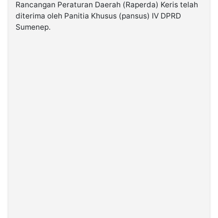
Rancangan Peraturan Daerah (Raperda) Keris telah
diterima oleh Panitia Khusus (pansus) IV DPRD
©
Sumenep.
Kabarbaru.co
-
2026
PT.
Kabarbaru
Media
Holding