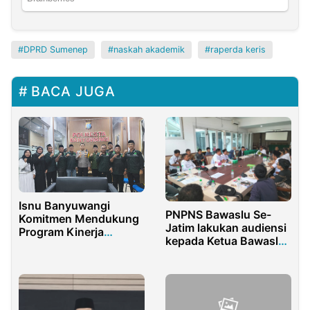
DPRD Sumenep
naskah akademik
raperda keris
BACA JUGA
Isnu Banyuwangi
PNPNS Bawaslu Se-
Komitmen Mendukung
Jatim lakukan audiensi
Program Kinerja
kepada Ketua Bawaslu
Polresta Banyuwangi,
Jatim
Salah Satunya
Penertipan Peredaran
Miras