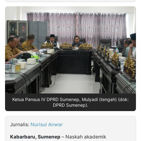
MULTIMEDIA
INDONESIA
Partner
Insight
Suara
Lens
Daily
Jalan
Idealita
Kita
Dinamikapost.com
Radar
Seedbacklink
NTB
Time
IDN
Jogja
Rakyat
News
Notice
Baru
Follow
Kabarbaru
Ketua Pansus IV DPRD Sumenep, Mulyadi (tengah) (dok:
DPRD Sumenep).
Jurnalis:
Nurisul Anwar
Kabarbaru, Sumenep
– Naskah akademik