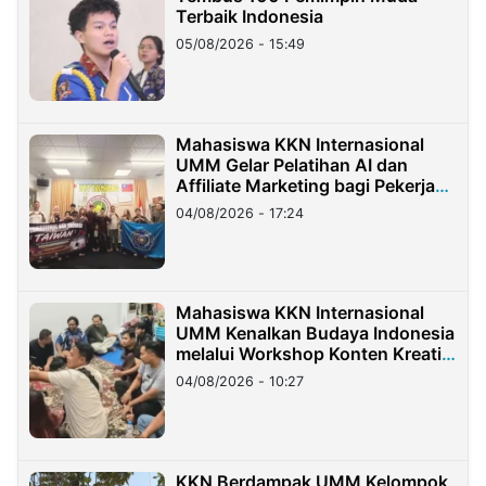
Terbaik Indonesia
05/08/2026 - 15:49
Mahasiswa KKN Internasional
UMM Gelar Pelatihan AI dan
Affiliate Marketing bagi Pekerja
Migran Indonesia di Taiwan
04/08/2026 - 17:24
Mahasiswa KKN Internasional
UMM Kenalkan Budaya Indonesia
melalui Workshop Konten Kreatif
di Taiwan
04/08/2026 - 10:27
KKN Berdampak UMM Kelompok