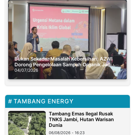
Bukan Sekadar Masalah Kebersihan, AZWI
Dorong Pengelolaan Sampah Organik Jadi
Solusi Krisis Iklim
04/07/2026
TAMBANG ENERGY
Tambang Emas Ilegal Rusak
TNKS Jambi, Hutan Warisan
Dunia
06/08/2026 - 16:23