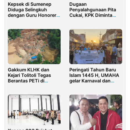
Kepsek di Sumenep
Dugaan
Diduga Selingkuh
Penyalahgunaan Pita
dengan Guru Honorer,
Cukai, KPK Diminta
Potonya Viral
Periksa Bea Cukai
Jember dan H. Wasil
Pemilik Rokok Gagak
Hitam dan Taxis
Gakkum KLHK dan
Peringati Tahun Baru
Kejari Tolitoli Tegas
Islam 1445 H, UMAHA
Berantas PETi di
gelar Karnaval dan
Malempa Dadakitan,
Lomba Photography
Tolitoli: Menyita 4 Alat
Berat dan Menetapkan
Tersangka, Warga
Setempat Sampaikan
Terima Kasih