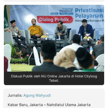
MULTIMEDIA
INDONESIA
Partner
Insight
Suara
Lens
Daily
Jalan
Idealita
Kita
Dinamikapost.com
Radar
Seedbacklink
NTB
Time
IDN
Jogja
Rakyat
News
Notice
Baru
Follow
Kabarbaru
Diskusi Publik oleh NU Online Jakarta di Hotel Cityloog
Tebet.
Jurnalis:
Agung Wahyudi
Kabar Baru, Jakarta – Nahdlatul Ulama Jakarta