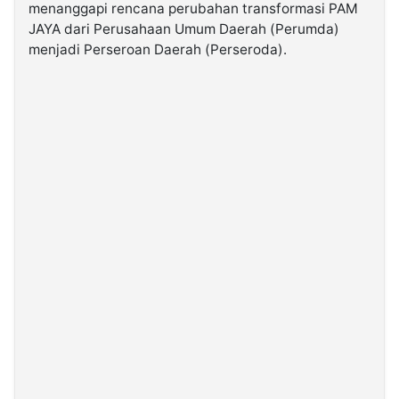
menanggapi rencana perubahan transformasi PAM
JAYA dari Perusahaan Umum Daerah (Perumda)
©
menjadi Perseroan Daerah (Perseroda).
Kabarbaru.co
-
2026
PT.
Kabarbaru
Media
Holding