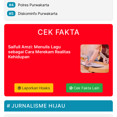
Polres Purwakarta
Diskominfo Purwakarta
CEK FAKTA
Saifull Amzi: Menulis Lagu
sebagai Cara Merekam Realitas
Kehidupan
Laporkan Hoaks
Cek Fakta Lain
JURNALISME HIJAU