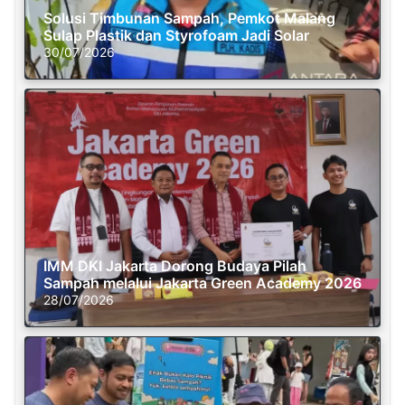
Solusi Timbunan Sampah, Pemkot Malang
Sulap Plastik dan Styrofoam Jadi Solar
30/07/2026
IMM DKI Jakarta Dorong Budaya Pilah
Sampah melalui Jakarta Green Academy 2026
28/07/2026