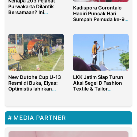
Kenapa 203 Pejabat
Purwakarta Dilantik
Kadispora Gorontalo
Bersamaan? Ini
Hadiri Puncak Hari
Penjelasan Sekda
Sumpah Pemuda ke-97
di GBK: Pemuda
Bergerak, Indonesia
Bersatu
New Dutohe Cup U-13
LKK Jatim Siap Turun
Resmi di Buka, Elyas:
Aksi Segel D’Fashion
Optimistis lahirkan
Textile & Tailor
Talenta Muda
Surabaya
MEDIA PARTNER