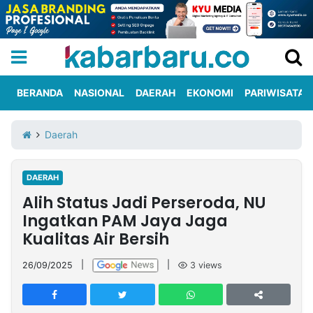
BERANDA
NASIONAL
DAERAH
EKONOMI
PARIWISATA
Informasi
KabarbaruTV
Kirim
Tentang
Daerah
Iklan
Berita
Kami
DAERAH
Berita
Alih Status Jadi Perseroda, NU
Nasional
International
Olahraga
Entertainment
Daerah
Pariwisata
Kuliner
Kolom
Ingatkan PAM Jaya Jaga
Kualitas Air Bersih
Network
26/09/2025
|
|
3
views
PT
TREETAN