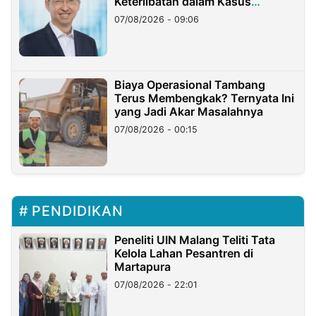
Keterlibatan dalam Kasus
Hilangnya Dana Nasabah Rp2,58
07/08/2026 - 09:06
Miliar
Biaya Operasional Tambang
Terus Membengkak? Ternyata Ini
yang Jadi Akar Masalahnya
07/08/2026 - 00:15
PENDIDIKAN
Peneliti UIN Malang Teliti Tata
Kelola Lahan Pesantren di
Martapura
07/08/2026 - 22:01