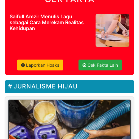
Saifull Amzi: Menulis Lagu
sebagai Cara Merekam Realitas
Kehidupan
Laporkan Hoaks
Cek Fakta Lain
JURNALISME HIJAU