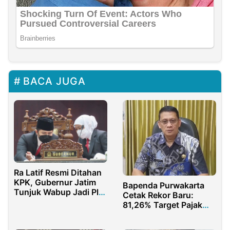
BACA JUGA
Ra Latif Resmi Ditahan
KPK, Gubernur Jatim
Bapenda Purwakarta
Tunjuk Wabup Jadi Plt.
Cetak Rekor Baru:
Bupati Bangkalan
81,26% Target Pajak
Daerah Tercapai
Sebelum Akhir Tahun