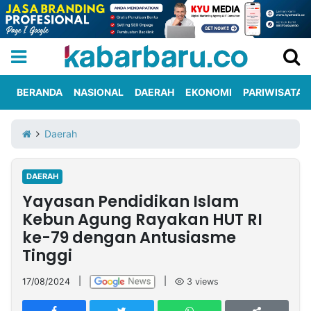
BERANDA
NASIONAL
DAERAH
EKONOMI
PARIWISATA
Informasi
KabarbaruTV
Kirim
Tentang
Daerah
Iklan
Berita
Kami
DAERAH
Berita
Yayasan Pendidikan Islam
Nasional
International
Olahraga
Entertainment
Daerah
Pariwisata
Kuliner
Kolom
Kebun Agung Rayakan HUT RI
ke-79 dengan Antusiasme
Tinggi
Network
17/08/2024
|
|
3
views
PT
TREETAN