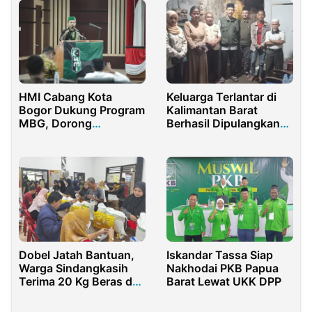
Keluarga Terlantar di
HMI Cabang Kota
Kalimantan Barat
Bogor Dukung Program
Berhasil Dipulangkan
MBG, Dorong
Dinsos P3A Purwakarta
Pertumbuhan Ekonomi
dan Perluas Lapangan
Kerja
Dobel Jatah Bantuan,
Iskandar Tassa Siap
Warga Sindangkasih
Nakhodai PKB Papua
Terima 20 Kg Beras dan
Barat Lewat UKK DPP
4 Liter Minyak