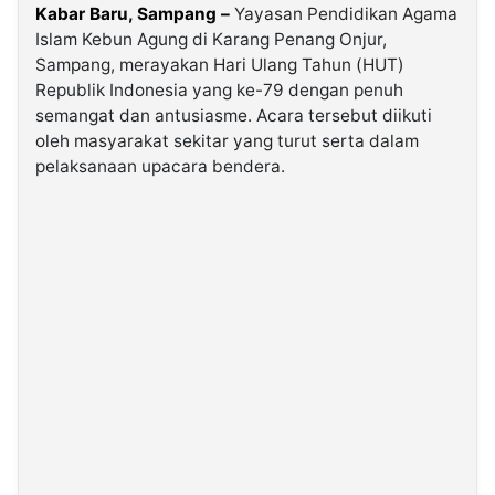
Kabar Baru, Sampang –
Yayasan Pendidikan Agama
Islam Kebun Agung di Karang Penang Onjur,
©
Sampang, merayakan Hari Ulang Tahun (HUT)
Kabarbaru.co
-
Republik Indonesia yang ke-79 dengan penuh
2026
semangat dan antusiasme. Acara tersebut diikuti
oleh masyarakat sekitar yang turut serta dalam
PT.
pelaksanaan upacara bendera.
Kabarbaru
Media
Holding