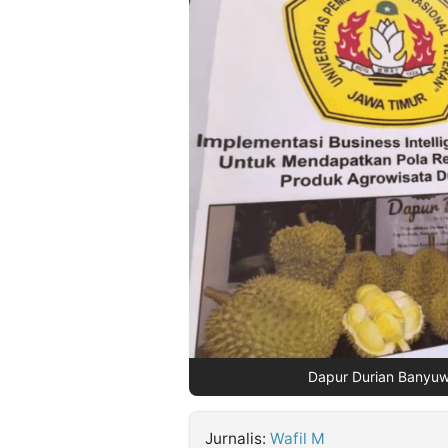
©
Kabarbaru.co
-
2026
PT.
Kabarbaru
Media
Holding
Dapur Durian Banyuwan
Jurnalis:
Wafil M