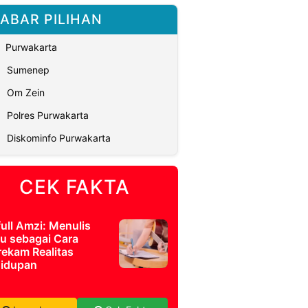
ABAR PILIHAN
Purwakarta
Sumenep
Om Zein
Polres Purwakarta
Diskominfo Purwakarta
CEK FAKTA
full Amzi: Menulis
u sebagai Cara
ekam Realitas
idupan