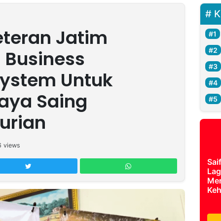
K
teran Jatim
Business
 System Untuk
aya Saing
urian
6
views
Sai
Lag
Mer
Keh