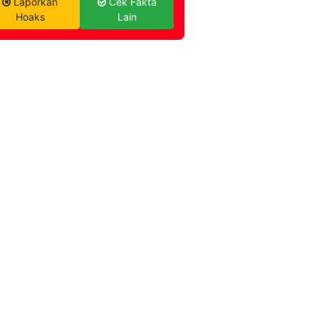
Laporkan
Cek Fakta
Hoaks
Lain