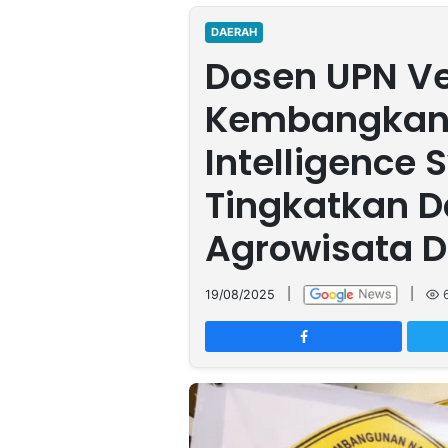
MULTIMEDIA
INDONESIA
DAERAH
Dosen UPN Ve
Partner
Kembangkan 
Insight
Suara
Lens
Daily
Jalan
Idealita
Kita
Dinamikapost.com
Radar
Seedbacklink
Intelligence
NTB
Time
IDN
Jogja
Rakyat
News
Notice
Baru
Tingkatkan D
Follow
Agrowisata D
Kabarbaru
19/08/2025
|
|