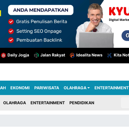
Daily Jogja
Jalan Rakyat
Idealita News
Kita No
RAH
EKONOMI
PARIWISATA
OLAHRAGA
ENTERTAINMENT
OLAHRAGA
ENTERTAINMENT
PENDIDIKAN