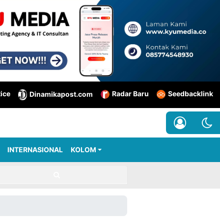
tice
Radar Baru
Seedbacklink
Dinamikapost.com
INTERNASIONAL
KOLOM