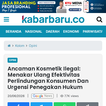
BERANDA
NASIONAL
DAERAH
EKONOMI
PARIWISATA
Informasi
KabarbaruTV
Kirim
Tentang
Kolom
Opini
Iklan
Berita
Kami
OPINI
Berita
Ancaman Kosmetik Ilegal:
Nasional
International
Olahraga
Entertainment
Daerah
Pariwisata
Kuliner
Kolom
Menakar Ulang Efektivitas
Perlindungan Konsumen Dan
Urgensi Penegakan Hukum
Network
20/06/2026
|
|
7.7K
views
PT
TREETAN