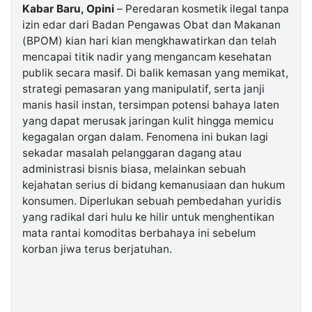
Kabar Baru, Opini
– Peredaran kosmetik ilegal tanpa
izin edar dari Badan Pengawas Obat dan Makanan
©
(BPOM) kian hari kian mengkhawatirkan dan telah
Kabarbaru.co
-
mencapai titik nadir yang mengancam kesehatan
2026
publik secara masif. Di balik kemasan yang memikat,
strategi pemasaran yang manipulatif, serta janji
PT.
manis hasil instan, tersimpan potensi bahaya laten
Kabarbaru
Media
yang dapat merusak jaringan kulit hingga memicu
Holding
kegagalan organ dalam. Fenomena ini bukan lagi
sekadar masalah pelanggaran dagang atau
administrasi bisnis biasa, melainkan sebuah
kejahatan serius di bidang kemanusiaan dan hukum
konsumen. Diperlukan sebuah pembedahan yuridis
yang radikal dari hulu ke hilir untuk menghentikan
mata rantai komoditas berbahaya ini sebelum
korban jiwa terus berjatuhan.