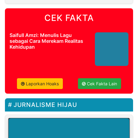
CEK FAKTA
Saifull Amzi: Menulis Lagu
sebagai Cara Merekam Realitas
Kehidupan
Laporkan Hoaks
Cek Fakta Lain
JURNALISME HIJAU