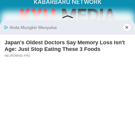
KABARBARU NETWORK
About Our Kabarbaru.co
Kabarbaru.co menyajikan berita aktual dan
inspiratif dari sudut pandang berbaik sangka
serta terverifikasi dari sumber yang tepat.
Follow Kabarbaru
Kabarbaru.co
Copyright © 2026. All rights reserved