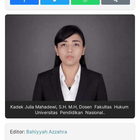
MULTIMEDIA
INDONESIA
Partner
Insight
Suara
Lens
Daily
Jalan
Idealita
Kita
Radar
Seedbacklink
NTB
Time
IDN
Jogja
Rakyat
News
Notice
Baru
Follow
Kabarbaru
Kadek Julia Mahadewi, S.H. M.H, Dosen Fakultas Hukum
Universitas Pendidikan Nasional..
Editor:
Bahiyyah Azzahra