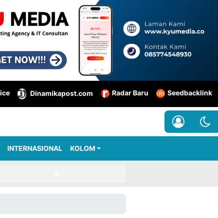
ice
Radar Baru
Seedbacklink
Dinamikapost.com
INTERNASIONAL
KOLOM