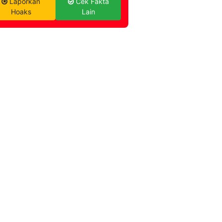
Laporkan
Cek Fakta
Hoaks
Lain