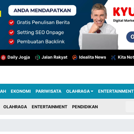
Daily Jogja
Jalan Rakyat
Idealita News
Kita Not
RAH
EKONOMI
PARIWISATA
OLAHRAGA
ENTERTAINMENT
OLAHRAGA
ENTERTAINMENT
PENDIDIKAN