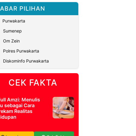
ABAR PILIHAN
Purwakarta
Sumenep
Om Zein
Polres Purwakarta
Diskominfo Purwakarta
CEK FAKTA
full Amzi: Menulis
u sebagai Cara
ekam Realitas
idupan