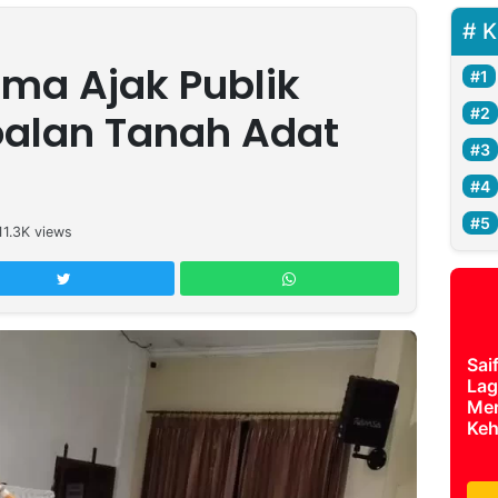
K
ma Ajak Publik
oalan Tanah Adat
11.3K
views
Sai
Lag
Mer
Keh