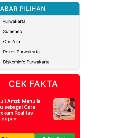
ABAR PILIHAN
Purwakarta
Sumenep
Om Zein
Polres Purwakarta
Diskominfo Purwakarta
CEK FAKTA
full Amzi: Menulis
u sebagai Cara
ekam Realitas
idupan