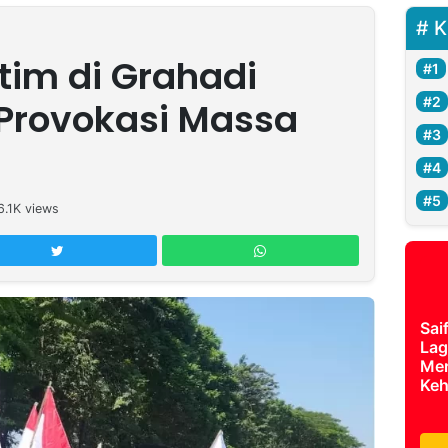
K
im di Grahadi
 Provokasi Massa
6.1K
views
Sai
Lag
Mer
Keh