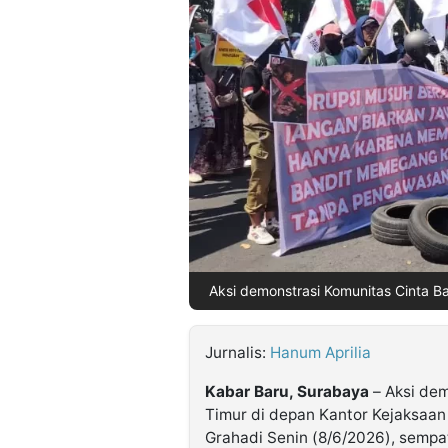
©
Kabarbaru.co
-
2026
PT.
Kabarbaru
Media
Holding
Aksi demonstrasi Komunitas Cinta B
Jurnalis:
Hanum Aprilia
Kabar Baru, Surabaya
– Aksi de
Timur di depan Kantor Kejaksaan
Grahadi Senin (8/6/2026), sempa