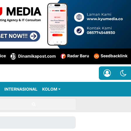
ice
Radar Baru
Seedbacklink
Dinamikapost.com
INTERNASIONAL
KOLOM