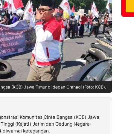
angsa (KCB) Jawa Timur di depan Grahadi (Foto: KCB).
monstrasi Komunitas Cinta Bangsa (KCB) Jawa
 Tinggi (Kejati) Jatim dan Gedung Negara
t diwarnai ketegangan.