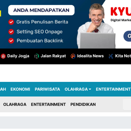
Daily Jogja
Jalan Rakyat
Idealita News
Kita Not
RAH
EKONOMI
PARIWISATA
OLAHRAGA
ENTERTAINMENT
OLAHRAGA
ENTERTAINMENT
PENDIDIKAN