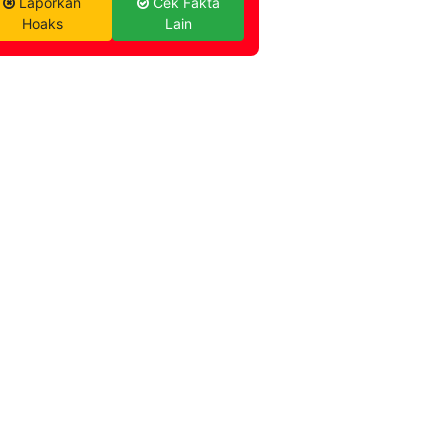
Laporkan
Cek Fakta
Hoaks
Lain