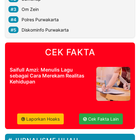
Om Zein
Polres Purwakarta
Diskominfo Purwakarta
CEK FAKTA
Saifull Amzi: Menulis Lagu
sebagai Cara Merekam Realitas
Kehidupan
Laporkan Hoaks
Cek Fakta Lain