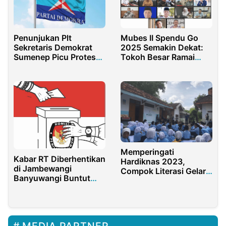
Penunjukan Plt
Mubes II Spendu Go
Sekretaris Demokrat
2025 Semakin Dekat:
Sumenep Picu Protes
Tokoh Besar Ramai
Internal
Disebut Calon Ketua
Umum PB IKA Spendu
Go
Memperingati
Kabar RT Diberhentikan
Hardiknas 2023,
di Jambewangi
Compok Literasi Gelar
Banyuwangi Buntut
Soft Launcing Moliska
Pileg Semakin Santer
MEDIA PARTNER