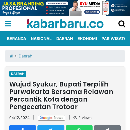
BERANDA
NASIONAL
DAERAH
EKONOMI
PARIWISATA
Informasi
KabarbaruTV
Kirim
Tentang
Daerah
Iklan
Berita
Kami
DAERAH
Berita
Wujud Syukur, Bupati Terpilih
Nasional
International
Olahraga
Entertainment
Daerah
Pariwisata
Kuliner
Kolom
Purwakarta Bersama Relawan
Percantik Kota dengan
Pengecatan Trotoar
Network
04/12/2024
|
|
2
views
PT
TREETAN