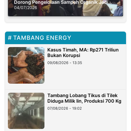
Dorong Pengelolaan Sampah Organik Jadi
Solusi Krisis Iklim
04/07/2026
TAMBANG ENERGY
Kasus Timah, MA: Rp271 Triliun
Bukan Korupsi
09/08/2026 - 13:35
Tambang Lobang Tikus di Tilek
Diduga Milik Iin, Produksi 700 Kg
07/08/2026 - 19:02