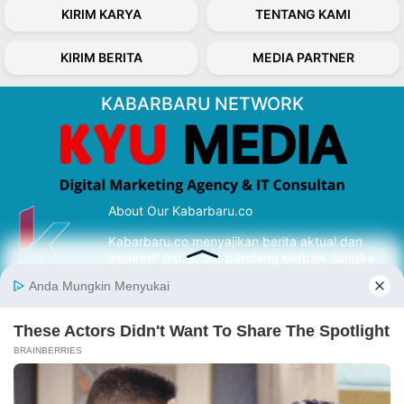
KIRIM KARYA
TENTANG KAMI
KIRIM BERITA
MEDIA PARTNER
KABARBARU NETWORK
About Our Kabarbaru.co
Kabarbaru.co menyajikan berita aktual dan
inspiratif dari sudut pandang berbaik sangka
serta terverifikasi dari sumber yang tepat.
Follow Kabarbaru