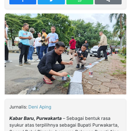
MULTIMEDIA
INDONESIA
Partner
Insight
Suara
Lens
Daily
Jalan
Idealita
Kita
Dinamikapost.com
Radar
Seedbacklink
NTB
Time
IDN
Jogja
Rakyat
News
Notice
Baru
Follow
Kabarbaru
Jurnalis:
Deni Aping
Kabar Baru, Purwakarta
– Sebagai bentuk rasa
syukur atas terpilihnya sebagai Bupati Purwakarta,