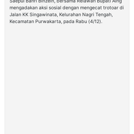
Saepul Bahri Binzein, bersama Relawan Bupati Aing
mengadakan aksi sosial dengan mengecat trotoar di
Jalan KK Singawinata, Kelurahan Nagri Tengah,
©
Kabarbaru.co
Kecamatan Purwakarta, pada Rabu (4/12).
-
2026
PT.
Kabarbaru
Media
Holding